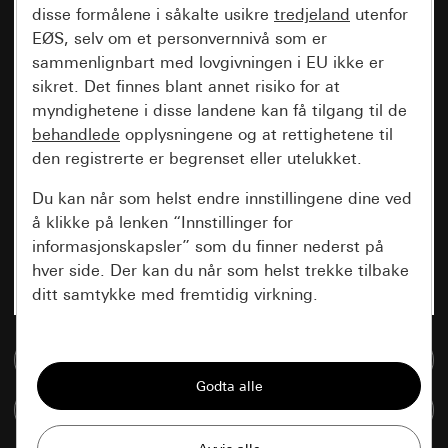
disse formålene i såkalte usikre
tredjeland
utenfor
EØS, selv om et personvernnivå som er
sammenlignbart med lovgivningen i EU ikke er
sikret. Det finnes blant annet risiko for at
myndighetene i disse landene kan få tilgang til de
behandlede
opplysningene og at rettighetene til
den registrerte er begrenset eller utelukket.
Du kan når som helst endre innstillingene dine ved
å klikke på lenken “Innstillinger for
informasjonskapsler” som du finner nederst på
hver side. Der kan du når som helst trekke tilbake
ditt samtykke med fremtidig virkning.
Vesentlige
Til mediadatabase
Alle informasjonskapslene vi trenger for å
kunne vise deg siden.
Sammenlign artikkel