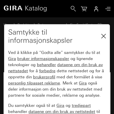
Gira Dekkramme Gira Esprit glas umbra
Hjem
Produkter
Bryterprogrammer
Gira Esprit (System 55)
Dekkramme Gira Esprit
Samtykke til
informasjonskapsler
Dekkramme Gira Esprit glas
Ved å klikke på “Godta alle” samtykker du til at
umbra
Gira
bruker informasjonskapsler
og lignende
teknologier og
behandler
dataene om din bruk av
nettstedet
for å
forbedre
dette nettstedet og for å
opprette din
brukerprofil
med det formålet å vise
personlig tilpasset reklame
. Merk at
Gira
også
deler informasjon om din bruk av nettstedet med
partnere for sosiale medier, reklame og analyse.
Du samtykker også til at
Gira
og
tredjepart
behandler
dataene om din bruk av nettstedet
til