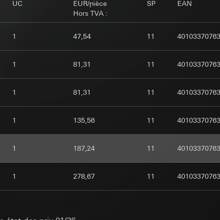
e cas échéant, intérêts légitimes poursuivis:
xploitant décide quand, où et à quelle fréquence elles doivent appara
UC
EUR/pièce
SP
EAN
e cas échéant, intérêts légitimes poursuivis:
rvice : § 25 al. 1 p. 1 TDDDG
Hors TVA :
raphe 1, point f du RGPD
ées à caractère personnel:
Adresse IP (anonymisée)
ieur des données à caractère personnel : article 6, paragraphe 1, po
s poursuivis : voir Finalités du traitement des données
e cas échéant, intérêts légitimes poursuivis:
1
47,54
11
4010337076
ces internes, dans la mesure où l’accès est nécessaire à l’exécution
rvice : § 25 al. 1 p. 1 TDDDG
ces internes, dans la mesure où l’accès est nécessaire à l’exécution
ys tiers:
aucun
ieur des données à caractère personnel : article 6, paragraphe 1, po
ys tiers:
aucun
kie:
1
81,31
11
4010337076
kie:
nées pour la durée de la session jusqu’à la fermeture du navigateur
s, dans la mesure où l’accès est nécessaire à l’exécution des tâches
egistrement : après consentement
egistrement : lors du chargement de la page
1
81,31
11
4010337076
td, Google LLC (USA)
APTCHA
 informations sur la manière dont Google traite vos données personne
ent-remember-token
safety.google/privacy
1
135,56
11
4010337076
ment des données:
Vérification si la saisie de données sur les sites w
ys tiers:
ment des données:
Sert à maintenir l’état de la configuration du Hom
par un programme automatisé
ion du Home Assistant Gira
ées à caractère personnel:
1
187,24
11
4010337076
ées à caractère personnel:
Adresse IP, ID de la configuration - une r
ation/garanties/dérogation : clauses contractuelles standard, copie
vés : adresse IP (anonymisée), temps passé par le visiteur sur le sit
éée que lorsque la configuration est terminée (artisan sélectionné e
 1, consentement conformément à l’article 49, paragraphe 1, point 
par l’utilisateur
e cas échéant, intérêts légitimes poursuivis:
fessionnels : adresse IP, temps passé par le visiteur sur le site web,
1
278,67
11
4010337076
kie:
14 mois
raphe 1, point f du RGPD
par l’utilisateur, adresse IP (anonymisée), date et heure de la visite s
e Internet ou URL du site web consulté
s poursuivis : voir Finalités du traitement des données
e cas échéant, intérêts légitimes poursuivis:
ces internes, dans la mesure où l’accès est nécessaire à l’exécution
ment des données:
Grâce au suivi de l’utilisation des offres Gira, les 