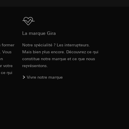
int a du RGPD
 des tâches
, site web visité,
ic, localisation
Téléchargement
La marque Gira
lles, consultez
int a du RGPD
s former
Notre spécialité ? Les interrupteurs.
Réf. 0214122
e. Vous
Mais bien plus encore. Découvrez ce qui
en
constitue notre marque et ce que nous
RFA
, 332 KB
 à demander au
r votre
représentons.
a du RGPD
 ce qui
Vivre notre marque
 à demander au
a du RGPD
Téléchargement
e web, mouvements de
Réf. 0214122
 ces informations
 mouvements de
IFC
, 23.81 KB