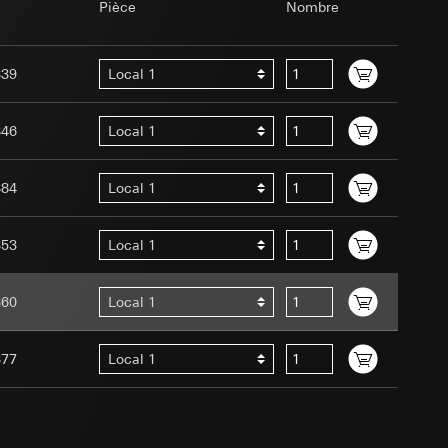
ître dans le cadre
Pièce
Nombre
int a du RGPD
339
Local 1
 des tâches
 des tâches
int a du RGPD
346
Local 1
384
Local 1
lles, consultez
353
Local 1
eb est effectuée par
e Assistant dans le
360
Local 1
éférence
 à demander au
e web, mouvements de
t données saisies)
a du RGPD
 mouvements de
377
Local 1
ur le site web
 des tâches
processus de