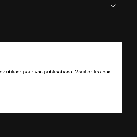
 succès des
, site web visité,
int a du RGPD
ic, localisation
r utilisé, terminal
PDF
 point f du RGPD
lles, consultez
int a du RGPD
 des tâches
utiliser pour vos publications. Veuillez lire nos
 à demander au
a du RGPD
Téléchargement
hage d’informations
 à demander au
a du RGPD
des groupes cibles
tecte)
TXT
 succès des