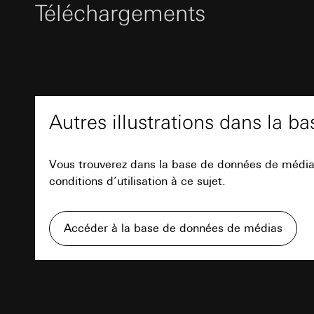
Finalités du traite
Base juridique et, l
Téléchargements
Durée de vie du coo
campagnes
Utilisation du se
Catégories de donn
Traitement ultér
Token XSRF
date et heure de la 
Destinataire:
géographique
Finalités du traite
Services interne
Base juridique et, l
Fiche techn
Catégories de donn
Google Ireland L
Utilisation du se
Base juridique et, l
Pour obtenir des
Traitement ultér
Destinataire:
Servi
Autres illustrations dans la 
https://business.
Destinataire:
Transfert vers un pa
Transfert vers un pa
Services interne
Durée de vie du coo
Pays tiers : USA
Meta Platforms I
Vous trouverez dans la base de données de médias d
Décision d’adéqu
GIRA_zg
conditions d’utilisation à ce sujet.
Transfert vers un pa
contact du point
Pays tiers : USA
Finalités du traite
Durée de vie du coo
Décision d’adéqu
et de services perti
Accéder à la base de données de médias
contact du point
Catégories de donn
Google Tag 
(maître d’ouvrage/co
Texte d'appe
Durée de vie du coo
Base juridique et, l
Finalités du traite
Utilisation du se
Catégories de donn
Balise Pinter
Article 6, parag
Base juridique et, l
Finalités du traite
Intérêts légitime
Utilisation du se