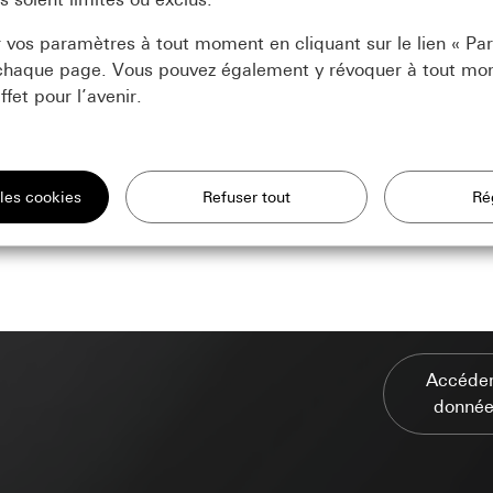
 vos paramètres à tout moment en cliquant sur le lien « P
 chaque page. Vous pouvez également y révoquer à tout mo
et pour l’avenir.
t nous avons besoin pour pouvoir vous afficher le site.
de notre site et de nos offres
ment des données:
es et de technologies similaires pour améliorer notre site web et nos
és : utilisation de toutes les fonctionnalités du site basées sur la sess
fessionnels : authentification, préférences et mise en mémoire tampo
sation
ment des données:
Analyse statistique de l’utilisation du site web
Accéder
ier vos intérêts et vous montrer des produits adaptés à vos besoins.
ées à caractère personnel:
ées à caractère personnel:
Adresse IP (anonymisée/tronquée), régio
donnée
és : adresse IP, durée de la session, navigateur utilisé, terminal
 et plug-ins utilisés, réglage de la langue du navigateur, heure de con
fessionnels : réglages par défaut et préférences. Dont nom, adresse p
net
ement, système d’exploitation, taille de l’écran, référent, heure des
n formulaire de contact est rempli. (Pour réutilisation dans un autre
 de visites
ment des données:
Doubleclick permet de diffuser et de gérer des ann
on.), adresse IP (anonymisée)