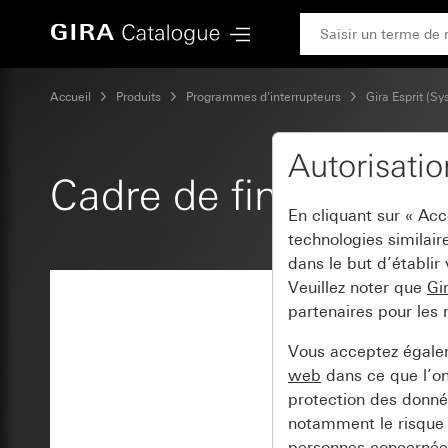
Gira Cadre de finition Gira Esprit verre umbra
Accueil
Produits
Programmes d'interrupteurs
Gira Esprit (S
Autorisati
Cadre de finition Gir
En cliquant sur « Ac
technologies similair
dans le but d’établir
Veuillez noter que
Gi
partenaires pour les 
Vous acceptez égal
web
dans ce que l’o
protection des donnée
notamment le risque 
personnes concernées