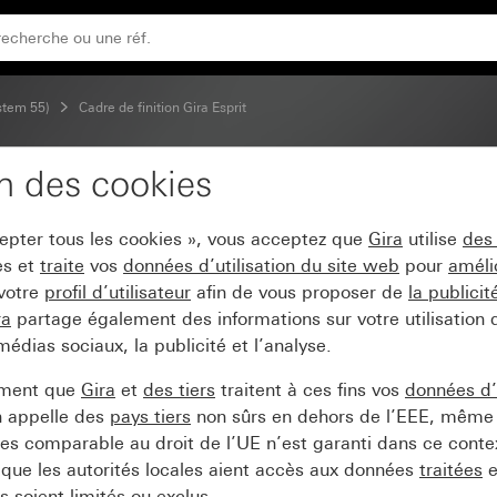
ystem 55)
Cadre de finition Gira Esprit
on des cookies
a Esprit verre umbra
cepter tous les cookies », vous acceptez que
Gira
utilise
des
es et
traite
vos
données d’utilisation du site web
pour
améli
 votre
profil d’utilisateur
afin de vous proposer de
la publici
ra
partage également des informations sur votre utilisation
médias sociaux, la publicité et l’analyse.
ement que
Gira
et
des tiers
traitent à ces fins vos
données d’u
n appelle des
pays tiers
non sûrs en dehors de l’EEE, même 
s comparable au droit de l’UE n’est garanti dans ce context
que les autorités locales aient accès aux données
traitées
e
 soient limités ou exclus.