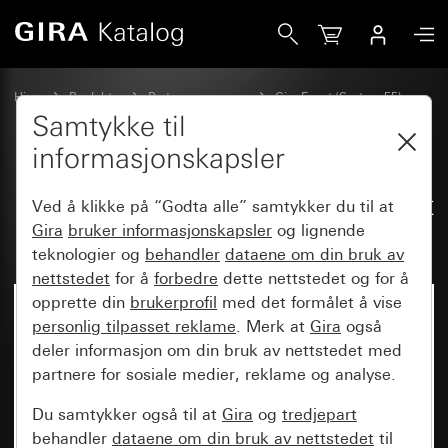
Gira Dekkramme Gira Event Opak hvit med mellomramme a
Hjem
Produkter
Bryterprogrammer
Gira Event (System 55)
Gira Event
Samtykke til
informasjonskapsler
Dekkramme Gira Event Opak hvit
Ved å klikke på “Godta alle” samtykker du til at
med mellomramme antrasitt
Gira
bruker informasjonskapsler
og lignende
teknologier og
behandler
dataene om din bruk av
nettstedet
for å
forbedre
dette nettstedet og for å
opprette din
brukerprofil
med det formålet å vise
personlig tilpasset reklame
. Merk at
Gira
også
deler informasjon om din bruk av nettstedet med
partnere for sosiale medier, reklame og analyse.
Du samtykker også til at
Gira
og
tredjepart
behandler
dataene om din bruk av nettstedet
til