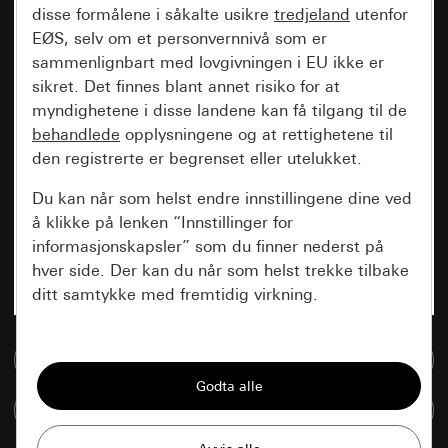
disse formålene i såkalte usikre
tredjeland
utenfor
EØS, selv om et personvernnivå som er
sammenlignbart med lovgivningen i EU ikke er
sikret. Det finnes blant annet risiko for at
myndighetene i disse landene kan få tilgang til de
behandlede
opplysningene og at rettighetene til
den registrerte er begrenset eller utelukket.
Du kan når som helst endre innstillingene dine ved
å klikke på lenken “Innstillinger for
informasjonskapsler” som du finner nederst på
hver side. Der kan du når som helst trekke tilbake
ditt samtykke med fremtidig virkning.
Vesentlige
Til mediadatabase
Alle informasjonskapslene vi trenger for å
kunne vise deg siden.
Sammenlign artikkel