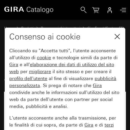
Gira Placca Gira Event Opaque bianco con placca intermedi
Home
Prodotti
Programmi di interruttori
Gira Event (System 55)
Gira Event
Consenso ai cookie
Cliccando su "Accetta tutti", l'utente acconsente
Placca Gira Event Opaque
all'utilizzo di
cookie
e tecnologie simili da parte di
Gira
e all'
elaborazione dei
dati di utilizzo del sito
bianco con placca intermedia
web
per
migliorare
il sito stesso e per creare il
antracite
profilo dell'utente
al fine di visualizzare
pubblicità
personalizzata
. Si prega di notare che
Gira
condivide anche le informazioni sull'utilizzo del sito
web da parte dell'utente con partner per social
media, pubblicità e analisi.
L'utente acconsente anche alla trasmissione, per
le finalità di cui sopra, da parte di
Gira
e di
terzi