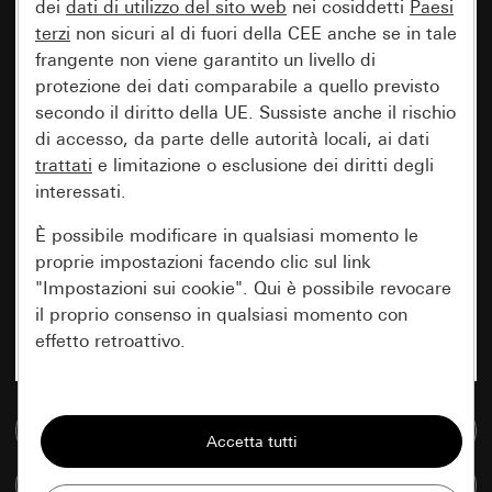
dei
dati di utilizzo del sito web
nei cosiddetti
Paesi
terzi
non sicuri al di fuori della CEE anche se in tale
frangente non viene garantito un livello di
protezione dei dati comparabile a quello previsto
secondo il diritto della UE. Sussiste anche il rischio
di accesso, da parte delle autorità locali, ai dati
trattati
e limitazione o esclusione dei diritti degli
interessati.
È possibile modificare in qualsiasi momento le
proprie impostazioni facendo clic sul link
"Impostazioni sui cookie". Qui è possibile revocare
il proprio consenso in qualsiasi momento con
effetto retroattivo.
Essenziali
Vai alla banca dati multimediale
Tutti i cookie necessari per poter mostrare la
pagina.
Confronta articoli