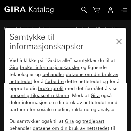
Gira Dekkramme Gira Event Klar hvit med mellomramme an
Hjem
Produkter
Bryterprogrammer
Gira Event (System 55)
Gira Event
Samtykke til
informasjonskapsler
Dekkramme Gira Event Klar hvit
Ved å klikke på “Godta alle” samtykker du til at
med mellomramme antrasitt
Gira
bruker informasjonskapsler
og lignende
teknologier og
behandler
dataene om din bruk av
nettstedet
for å
forbedre
dette nettstedet og for å
opprette din
brukerprofil
med det formålet å vise
personlig tilpasset reklame
. Merk at
Gira
også
deler informasjon om din bruk av nettstedet med
partnere for sosiale medier, reklame og analyse.
Du samtykker også til at
Gira
og
tredjepart
behandler
dataene om din bruk av nettstedet
til