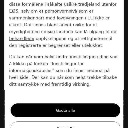
disse formålene i såkalte usikre
tredjeland
utenfor
EØS, selv om et personvernnivå som er
sammenlignbart med lovgivningen i EU ikke er
sikret. Det finnes blant annet risiko for at
myndighetene i disse landene kan få tilgang til de
behandlede
opplysningene og at rettighetene til
den registrerte er begrenset eller utelukket.
Du kan når som helst endre innstillingene dine ved
å klikke på lenken “Innstillinger for
informasjonskapsler” som du finner nederst på
hver side. Der kan du når som helst trekke tilbake
ditt samtykke med fremtidig virkning.
Vesentlige
Til mediadatabase
Alle informasjonskapslene vi trenger for å
kunne vise deg siden.
Sammenlign artikkel