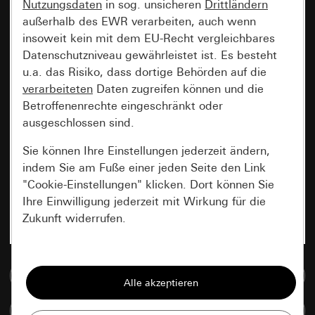
Nutzungsdaten
in sog. unsicheren
Drittländern
außerhalb des EWR verarbeiten, auch wenn
insoweit kein mit dem EU-Recht vergleichbares
Datenschutzniveau gewährleistet ist. Es besteht
u.a. das Risiko, dass dortige Behörden auf die
verarbeiteten
Daten zugreifen können und die
Betroffenenrechte eingeschränkt oder
ausgeschlossen sind.
Sie können Ihre Einstellungen jederzeit ändern,
indem Sie am Fuße einer jeden Seite den Link
"Cookie-Einstellungen" klicken. Dort können Sie
Ihre Einwilligung jederzeit mit Wirkung für die
Zukunft widerrufen.
Essenziell
Zur Mediadatenbank
Alle Cookies, die wir benötigen um Ihnen die
Seite anzeigen zu können.
Artikel vergleichen