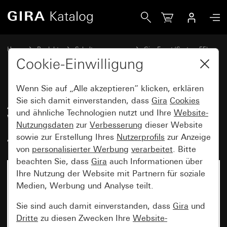
Gira Abdeckrahmen Gira Event Klar Weiß mit Zwischenrah
Home
Produkte
Schalterprogramme
Gira Event (System 55)
Gira Event
Cookie-Einwilligung
Wenn Sie auf „Alle akzeptieren“ klicken, erklären
Abdeckrahmen Gira Event Klar
Sie sich damit einverstanden, dass
Gira
Cookies
und ähnliche Technologien nutzt und Ihre
Website-
Weiß mit Zwischenrahmen
Nutzungsdaten
zur
Verbesserung
dieser Website
Anthrazit
sowie zur Erstellung Ihres
Nutzerprofils
zur Anzeige
von
personalisierter Werbung
verarbeitet
. Bitte
beachten Sie, dass
Gira
auch Informationen über
Ihre Nutzung der Website mit Partnern für soziale
Medien, Werbung und Analyse teilt.
Sie sind auch damit einverstanden, dass
Gira
und
Dritte
zu diesen Zwecken Ihre
Website-