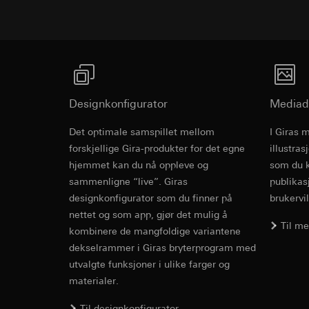
Formål med behandl
Kategorier for pers
Artikkel 6, avsni
kampanjer
Rettslig grunnlag og
Forsvar av beret
Kategorier for pers
Bruk av tjeneste
Mottaker:
Interne 
for besøket, enhets
telemedier)
Overføring til tredj
Rettslig grunnlag og
Senere behandlin
Informasjonskapsel
Bruk av tjeneste
Mottaker:
telemedier)
Interne avdeling
Designkonfigurator
Mediad
Senere behandlin
Google Ireland L
Mottaker:
Det optimale samspillet mellom
I Giras 
For informasjon
Revit Fil fo
Interne avdeling
https://business.
forskjellige Gira-produkter for det egne
illustra
Pinterest, Inc. (
hjemmet kan du nå oppleve og
som du k
Overføring til tredj
Overføring til tredj
sammenligne “live”. Giras
publikas
Tredjeland: USA
Tredjeland: USA
designkonfigurator som du finner på
brukervil
Avgjørelse om ti
Avgjørelse om ti
bestilles ved hen
nettet og som app, gjør det mulig å
bestilles ved hen
Til m
personvernforor
kombinere de mangfoldige variantene
personvernforor
dekselrammer i Giras bryterprogram med
Informasjonskapsel
Informasjonskapsel
utvalgte funksjoner i ulike farger og
Vimeo
materialer.
LinkedIn Ins
Formål med behandl
Til designkonfigurator