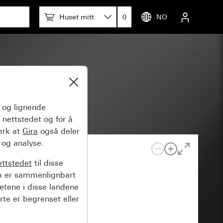
Huset mitt
0
NO
sert)
og lignende
 nettstedet og for å
erk at
Gira
også deler
 og analyse.
ettstedet
til disse
m er sammenlignbart
hetene i disse landene
rte er begrenset eller