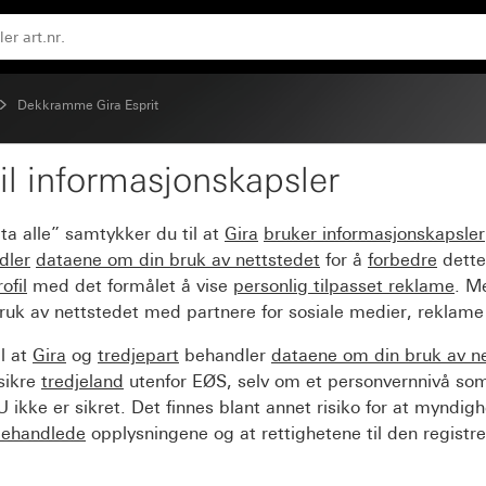
Dekkramme Gira Esprit
il informasjonskapsler
t aluminium svart (elok
ta alle” samtykker du til at
Gira
bruker informasjonskapsler
dler
dataene om din bruk av nettstedet
for å
forbedre
dette
ofil
med det formålet å vise
personlig tilpasset reklame
. M
ruk av nettstedet med partnere for sosiale medier, reklame
l at
Gira
og
tredjepart
behandler
dataene om din bruk av n
sikre
tredjeland
utenfor EØS, selv om et personvernnivå so
 ikke er sikret. Det finnes blant annet risiko for at myndig
ehandlede
opplysningene og at rettighetene til den registre