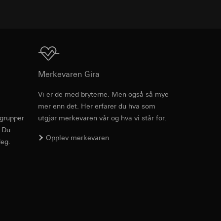
v effekten av
ato og klokkeslett
mmunikasjon og
ernforordningen
mmunikasjon og
Nedlasting
Merkevaren Gira
ernforordningen
Vi er de med bryterne. Men også så mye
mer enn det. Her erfarer du hva som
Art.nr. 0211126
rgrupper
utgjør merkevaren vår og hva vi står for.
. Du
RFA
, 372 KB
Opplev merkevaren
eg.
suler, kopi kan
suler, kopi kan
av a i
av a i
Nedlasting