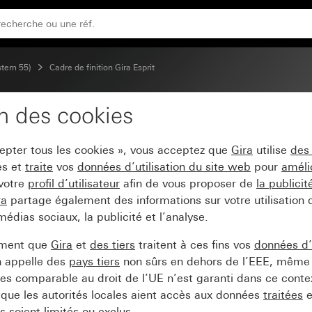
ystem 55)
Cadre de finition Gira Esprit
on des cookies
a Esprit aluminium noir 
cepter tous les cookies », vous acceptez que
Gira
utilise
des
es et
traite
vos
données d’utilisation du site web
pour
améli
 votre
profil d’utilisateur
afin de vous proposer de
la publici
ra
partage également des informations sur votre utilisation
médias sociaux, la publicité et l’analyse.
ement que
Gira
et
des tiers
traitent à ces fins vos
données d’u
n appelle des
pays tiers
non sûrs en dehors de l’EEE, même 
s comparable au droit de l’UE n’est garanti dans ce context
que les autorités locales aient accès aux données
traitées
e
 soient limités ou exclus.