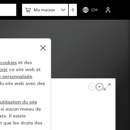
Ma maison
0
CH
(anodisé)
 cookies
et des
orer
ce site web et
té personnalisée
.
 du site web avec des
tilisation du site
si aucun niveau de
e. Il existe
t que les droits des