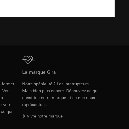
int a du RGPD
 des tâches
, site web visité,
ic, localisation
TXT
lles, consultez
int a du RGPD
Téléchargement
 à demander au
a du RGPD
La marque Gira
 à demander au
s former
Notre spécialité ? Les interrupteurs.
Réf. 0211126
a du RGPD
e. Vous
Mais bien plus encore. Découvrez ce qui
en
constitue notre marque et ce que nous
RFA
, 372 KB
r votre
représentons.
 ce qui
e web, mouvements de
Vivre notre marque
 ces informations
 mouvements de