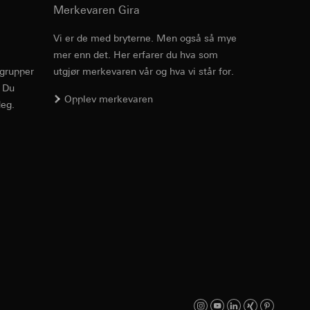
enne informasjonen
Merkevaren Gira
edet, musbevegelser
r-URL og tidsstempel
Vi er de med bryterne. Men også så mye
ttstedet,
mer enn det. Her erfarer du hva som
Art.nr. 021104
mmunikasjon og
ettstedet,
rgrupper
utgjør merkevaren vår og hva vi står for.
. Du
RFA
, 368 KB
ernforordningen
Opplev merkevaren
eg.
mmunikasjon og
ernforordningen
Nedlasting
hensyn til
suler, kopi kan
Art.nr. 021104
av a i
IFC
, 59.69 KB
v effekten av
e medier, i
jer.