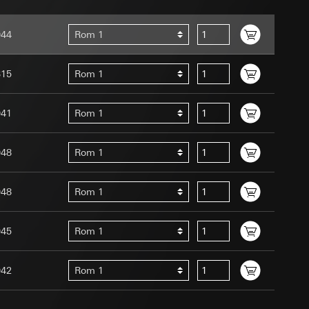
ernforordningen
mmunikasjon og
044
Rom 1
ernforordningen
315
Rom 1
041
Rom 1
048
Rom 1
Assistant-
 menneske eller et
ed en person
048
Rom 1
suler, kopi kan
edet, musbevegelser
av a i
ttstedet,
045
Rom 1
ettstedet,
042
Rom 1
mmunikasjon og
an Giras