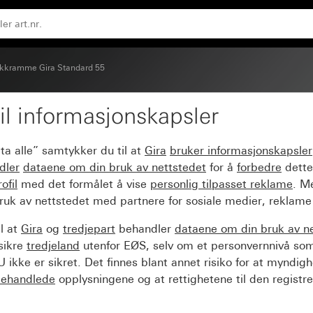
kkramme Gira Standard 55
il informasjonskapsler
dard 55 renhvit silkem
ta alle” samtykker du til at
Gira
bruker informasjonskapsler
dler
dataene om din bruk av nettstedet
for å
forbedre
dette
ofil
med det formålet å vise
personlig tilpasset reklame
. M
ruk av nettstedet med partnere for sosiale medier, reklame
l at
Gira
og
tredjepart
behandler
dataene om din bruk av n
sikre
tredjeland
utenfor EØS, selv om et personvernnivå so
 ikke er sikret. Det finnes blant annet risiko for at myndig
ehandlede
opplysningene og at rettighetene til den registre