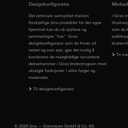
Formål med behandl
Designkonfigurator
Kategorier for pers
Mediad
til plassering av må
Privatkundeside:
Kategorier for pers
Det optimale samspillet mellom
I Giras 
utført av bruker
Revit Fil fo
Rettslig grunnlag og
forskjellige Gira-produkter for det egne
Forretningskunde
illustra
Bruk av tjeneste
musbevegelser ut
hjemmet kan du nå oppleve og
som du k
telemedier)
internettadresse
sammenligne “live”. Giras
publikas
Senere behandlin
Rettslig grunnlag og
designkonfigurator som du finner på
brukervil
Mottaker:
Bruk av tjeneste
nettet og som app, gjør det mulig å
Interne avdeling
Til m
telemedier)
kombinere de mangfoldige variantene
LinkedIn Irelan
Senere behandlin
dekselrammer i Giras bryterprogram med
Overføring til tredj
Mottaker:
Vimeo, 
utvalgte funksjoner i ulike farger og
overføring av person
Overføring til tredj
materialer.
personvernerklæring
Tredjeland: USA
Informasjonskapsel
IFC Fil for 
Til designkonfigurator
Avgjørelse om ti
bestilles ved hen
Google Ads (
personvernforor
Informasjonskapsel
Formål med behandl
kampanjer. Google A
søkeresultater og a
Hotjar
© 2026 Gira — Giersiepen GmbH & Co. KG