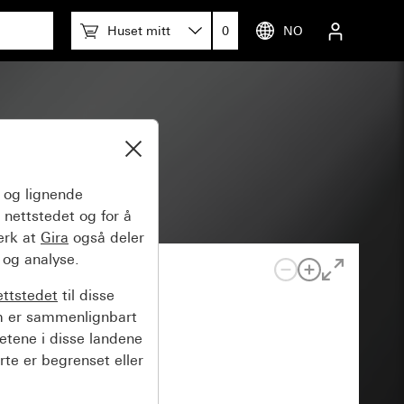
Huset mitt
0
NO
att
og lignende
 nettstedet og for å
erk at
Gira
også deler
 og analyse.
ettstedet
til disse
m er sammenlignbart
hetene i disse landene
rte er begrenset eller