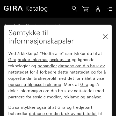
Gira Innsats vippepersiennebryter 10 A 250 V~
Hjem
Produkter
Teknikk og funksjoner
Innfelte innsatser, tilbehør
andre brytere og trykknappar
Samtykke til
informasjonskapsler
Innsats vippepersiennebryter
Ved å klikke på “Godta alle” samtykker du til at
10 A 250 V~
Gira
bruker informasjonskapsler
og lignende
teknologier og
behandler
dataene om din bruk av
nettstedet
for å
forbedre
dette nettstedet og for å
opprette din
brukerprofil
med det formålet å vise
Ikke lenger tilgjengelig
personlig tilpasset reklame
. Merk at
Gira
også
deler informasjon om din bruk av nettstedet med
partnere for sosiale medier, reklame og analyse.
Du samtykker også til at
Gira
og
tredjepart
behandler
dataene om din bruk av nettstedet
til