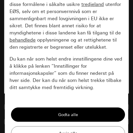
disse formålene i såkalte usikre
tredjeland
utenfor
EØS, selv om et personvernnivå som er
sammenlignbart med lovgivningen i EU ikke er
sikret. Det finnes blant annet risiko for at
myndighetene i disse landene kan få tilgang til de
behandlede
opplysningene og at rettighetene til
den registrerte er begrenset eller utelukket.
Du kan når som helst endre innstillingene dine ved
å klikke på lenken “Innstillinger for
informasjonskapsler” som du finner nederst på
hver side. Der kan du når som helst trekke tilbake
ditt samtykke med fremtidig virkning.
Vesentlige
Til mediadatabase
Alle informasjonskapslene vi trenger for å
kunne vise deg siden.
Sammenlign artikkel