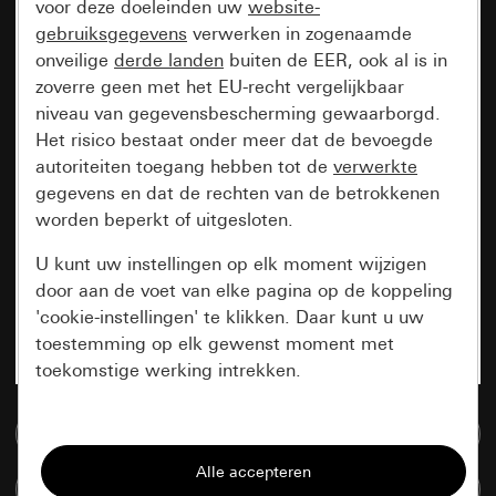
voor deze doeleinden uw
website-
gebruiksgegevens
verwerken in zogenaamde
onveilige
derde landen
buiten de EER, ook al is in
zoverre geen met het EU-recht vergelijkbaar
niveau van gegevensbescherming gewaarborgd.
Het risico bestaat onder meer dat de bevoegde
autoriteiten toegang hebben tot de
verwerkte
gegevens en dat de rechten van de betrokkenen
worden beperkt of uitgesloten.
U kunt uw instellingen op elk moment wijzigen
door aan de voet van elke pagina op de koppeling
'cookie-instellingen' te klikken. Daar kunt u uw
toestemming op elk gewenst moment met
toekomstige werking intrekken.
Essentieel
Naar de mediadatabase
Alle cookies die wij nodig hebben om de
Artikelen verglijken
pagina te kunnen weergeven.