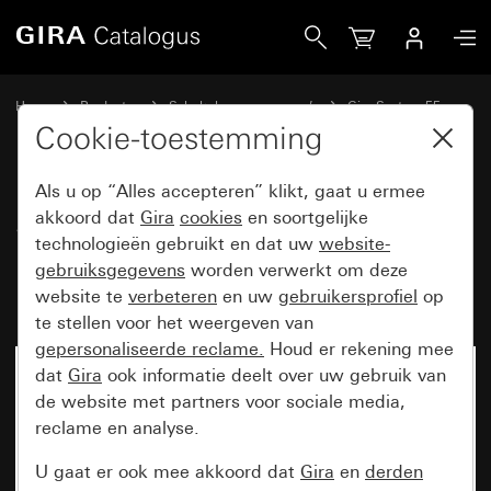
Gira System 3000 bedieningselement-opzetstuk BT pijlsym
Home
Producten
Schakelaarprogramma’s
Gira System 55
Schakelen en drukken met montageplaat
Cookie-toestemming
Als u op “Alles accepteren” klikt, gaat u ermee
System 3000
akkoord dat
Gira
cookies
en soortgelijke
technologieën gebruikt en dat uw
website-
bedieningselement-opzetstuk BT
gebruiksgegevens
worden verwerkt om deze
pijlsymbolen System 55
website te
verbeteren
en uw
gebruikersprofiel
op
te stellen voor het weergeven van
gepersonaliseerde reclame.
Houd er rekening mee
dat
Gira
ook informatie deelt over uw gebruik van
de website met partners voor sociale media,
reclame en analyse.
U gaat er ook mee akkoord dat
Gira
en
derden