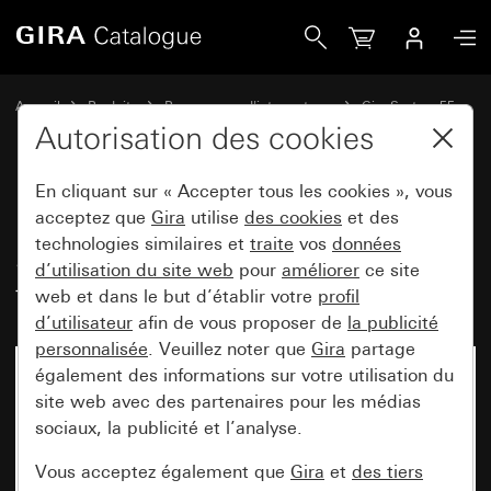
Gira Module rapporté de commande System 3000 BT symbo
Accueil
Produits
Programmes d'interrupteurs
Gira System 55
Commuter et pousser
Autorisation des cookies
En cliquant sur « Accepter tous les cookies », vous
Module rapporté de commande
acceptez que
Gira
utilise
des cookies
et des
technologies similaires et
traite
vos
données
System 3000 BT symboles de
d’utilisation du site web
pour
améliorer
ce site
flèche System 55
web et dans le but d’établir votre
profil
d’utilisateur
afin de vous proposer de
la publicité
personnalisée
. Veuillez noter que
Gira
partage
également des informations sur votre utilisation du
site web avec des partenaires pour les médias
sociaux, la publicité et l’analyse.
Vous acceptez également que
Gira
et
des tiers