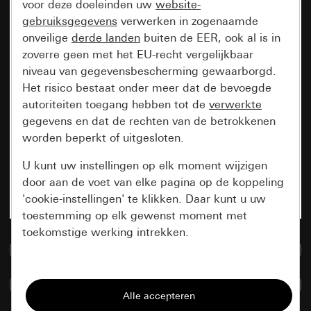
voor deze doeleinden uw
website-
gebruiksgegevens
verwerken in zogenaamde
onveilige
derde landen
buiten de EER, ook al is in
zoverre geen met het EU-recht vergelijkbaar
niveau van gegevensbescherming gewaarborgd.
Het risico bestaat onder meer dat de bevoegde
autoriteiten toegang hebben tot de
verwerkte
gegevens en dat de rechten van de betrokkenen
worden beperkt of uitgesloten.
U kunt uw instellingen op elk moment wijzigen
door aan de voet van elke pagina op de koppeling
'cookie-instellingen' te klikken. Daar kunt u uw
toestemming op elk gewenst moment met
toekomstige werking intrekken.
Naar de mediadatabase
Essentieel
Artikelen verglijken
Alle cookies die wij nodig hebben om de
pagina te kunnen weergeven.