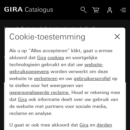
Gira Wip 2-voudig onbedrukt System 55
Home
Producten
Techniek en functies
Gira One
Bedieningsapparaten
Cookie-toestemming
Als u op “Alles accepteren” klikt, gaat u ermee
Wip 2-voudig onbedrukt
akkoord dat
Gira
cookies
en soortgelijke
technologieën gebruikt en dat uw
website-
System 55
gebruiksgegevens
worden verwerkt om deze
website te
verbeteren
en uw
gebruikersprofiel
op
te stellen voor het weergeven van
gepersonaliseerde reclame.
Houd er rekening mee
dat
Gira
ook informatie deelt over uw gebruik van
de website met partners voor sociale media,
reclame en analyse.
U gaat er ook mee akkoord dat
Gira
en
derden