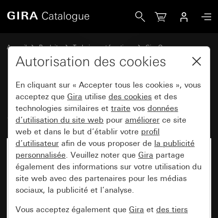
Gira Bascule 2x sans impression System 55
Accueil
Produits
Technique et fonctions
Gira One
Appareils de commande
Autorisation des cookies
En cliquant sur « Accepter tous les cookies », vous
Bascule 2x sans impression
acceptez que
Gira
utilise
des cookies
et des
technologies similaires et
traite
vos
données
System 55
d’utilisation du site web
pour
améliorer
ce site
web et dans le but d’établir votre
profil
d’utilisateur
afin de vous proposer de
la publicité
personnalisée
. Veuillez noter que
Gira
partage
également des informations sur votre utilisation du
site web avec des partenaires pour les médias
sociaux, la publicité et l’analyse.
Vous acceptez également que
Gira
et
des tiers