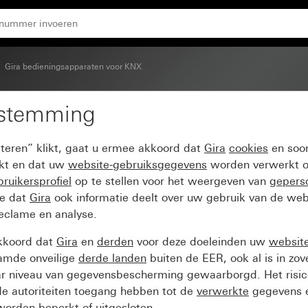
Gira bedieningsapparaten voor KNX
estemming
voor tastsensor 4.95
pteren” klikt, gaat u ermee akkoord dat
Gira
cookies
en soor
ikt en dat uw
website-gebruiksgegevens
worden verwerkt o
ruikersprofiel
op te stellen voor het weergeven van
gepers
ee dat
Gira
ook informatie deelt over uw gebruik van de web
reclame en analyse.
kkoord dat
Gira
en
derden
voor deze doeleinden uw
websit
amde onveilige
derde landen
buiten de EER, ook al is in zo
ar niveau van gegevensbescherming gewaarborgd. Het risic
e autoriteiten toegang hebben tot de
verwerkte
gegevens e
orden beperkt of uitgesloten.