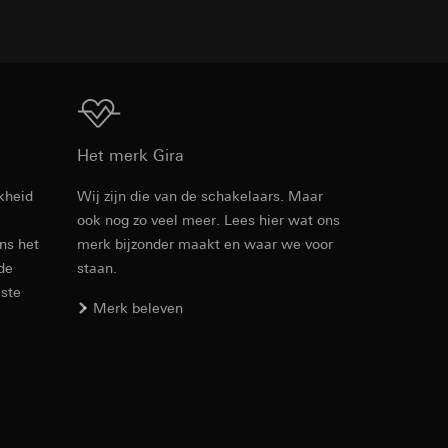
den. Met betrekking
Download
ij naar hun
Het merk Gira
opie aan te vragen
kheid
Wij zijn die van de schakelaars. Maar
ook nog zo veel meer. Lees hier wat ons
Artikelnr. 502405
ens het
merk bijzonder maakt en waar we voor
 de
staan.
smeting. Google Ads
RFA
, 624 KB
 media platforms, in
este
n soort
Merk beleven
s te meten.
ina bewegen. We
m en tijd van het
Download