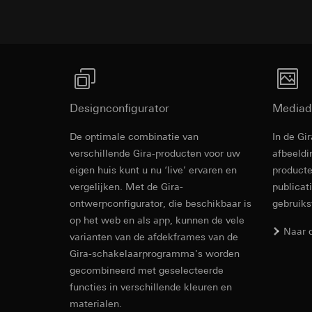
internetadres o
Latere verwerkin
Rechtsgrondslag en
Ontvanger:
Gebruik van de d
Interne afdeling
Latere verwerkin
LinkedIn Irelan
Ontvanger:
Vimeo, 
Overdracht aan der
Overdracht aan der
tot het doorgeven 
Designconfigurator
Mediad
Derde land: VS
privacyverklaring: 
Passendheidsbesl
Levensduur van de 
De optimale combinatie van
In de Gi
via contactgegev
Revit Besta
verschillende Gira-producten voor uw
afbeeldi
Levensduur van de 
Google Ads (
eigen huis kunt u nu ‘live’ ervaren en
producte
vergelijken. Met de Gira-
publicat
Gegevensverwerkin
Hotjar
gebruikt gegevens o
ontwerpconfigurator, die beschikbaar is
gebruik
Gegevensverwerkin
zoekresultaten en 
op het web en als app, kunnen de vele
warmtebeeld maken.
Categorieën van p
Naar 
varianten van de afdekframes van de
zien waar ze klikke
bezoek, apparaatinf
Gira-schakelaarprogramma's worden
Categorieën van p
Rechtsgrondslag en
gecombineerd met geselecteerde
Rechtsgrondslag en
Gebruik van de d
functies in verschillende kleuren en
Gebruik van de d
Latere verwerkin
materialen.
Latere verwerkin