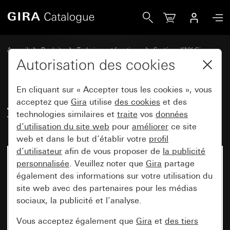
Gira Jeu de bascules 4x pour Tastsensor 4.95
Accueil
Produits
Technique et fonctions
Système KNX Gira
Appareils de commande Gira pour KNX
Autorisation des cookies
En cliquant sur « Accepter tous les cookies », vous
Jeu de bascules 4x pour
acceptez que
Gira
utilise
des cookies
et des
technologies similaires et
traite
vos
données
Tastsensor 4.95
d’utilisation du site web
pour
améliorer
ce site
web et dans le but d’établir votre
profil
d’utilisateur
afin de vous proposer de
la publicité
personnalisée
. Veuillez noter que
Gira
partage
également des informations sur votre utilisation du
site web avec des partenaires pour les médias
sociaux, la publicité et l’analyse.
Vous acceptez également que
Gira
et
des tiers