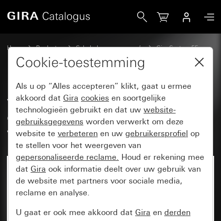
Gira verlengingsklauw voor nieuwe generatie van schakela
Home
Producten
Schakelaarprogramma’s
Gira System 55
Wandcontactdozen
Cookie-toestemming
Als u op “Alles accepteren” klikt, gaat u ermee
verlengingsklauw voor nieuwe
akkoord dat
Gira
cookies
en soortgelijke
technologieën gebruikt en dat uw
website-
generatie van schakelaars- en
gebruiksgegevens
worden verwerkt om deze
wandcontactdozen
website te
verbeteren
en uw
gebruikersprofiel
op
te stellen voor het weergeven van
gepersonaliseerde reclame.
Houd er rekening mee
dat
Gira
ook informatie deelt over uw gebruik van
de website met partners voor sociale media,
reclame en analyse.
U gaat er ook mee akkoord dat
Gira
en
derden