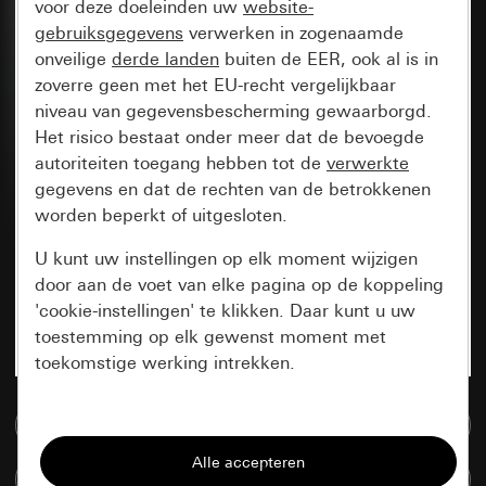
voor deze doeleinden uw
website-
gebruiksgegevens
verwerken in zogenaamde
onveilige
derde landen
buiten de EER, ook al is in
zoverre geen met het EU-recht vergelijkbaar
niveau van gegevensbescherming gewaarborgd.
Het risico bestaat onder meer dat de bevoegde
autoriteiten toegang hebben tot de
verwerkte
gegevens en dat de rechten van de betrokkenen
worden beperkt of uitgesloten.
U kunt uw instellingen op elk moment wijzigen
door aan de voet van elke pagina op de koppeling
'cookie-instellingen' te klikken. Daar kunt u uw
toestemming op elk gewenst moment met
toekomstige werking intrekken.
Essentieel
Naar de mediadatabase
Alle cookies die wij nodig hebben om de
Artikelen verglijken
pagina te kunnen weergeven.