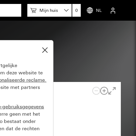
Mijn huis
0
NL
kcontact
tgelijke
m deze website te
onaliseerde reclame.
site met partners
e-gebruiksgegevens
verre geen met het
o bestaat onder
n dat de rechten