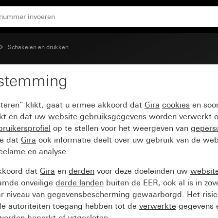
Schakelen en drukken
estemming
levenster voor trekdru
pteren” klikt, gaat u ermee akkoord dat
Gira
cookies
en soor
ikt en dat uw
website-gebruiksgegevens
worden verwerkt o
ruikersprofiel
op te stellen voor het weergeven van
gepers
ee dat
Gira
ook informatie deelt over uw gebruik van de web
reclame en analyse.
kkoord dat
Gira
en
derden
voor deze doeleinden uw
websit
amde onveilige
derde landen
buiten de EER, ook al is in zo
ar niveau van gegevensbescherming gewaarborgd. Het risic
e autoriteiten toegang hebben tot de
verwerkte
gegevens e
orden beperkt of uitgesloten.