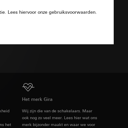
smeting
m en tijd van het
tie. Lees hiervoor onze gebruiksvoorwaarden.
Download
pparaat
n taken
TXT
opie aan te vragen
opie aan te vragen
tie en services
Download
Het merk Gira
kheid
Wij zijn die van de schakelaars. Maar
smeting
ook nog zo veel meer. Lees hier wat ons
m en tijd van het
ens het
merk bijzonder maakt en waar we voor