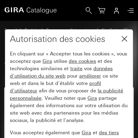
Gira Cache avec fenêtre de contrôle pour bouton-poissoir à 
Accueil
Produits
Programmes d'interrupteurs
Gira System 55
Commuter et pousser
Autorisation des cookies
En cliquant sur « Accepter tous les cookies », vous
Cache avec fenêtre de contrôle
acceptez que
Gira
utilise
des cookies
et des
technologies similaires et
traite
vos
données
pour bouton-poissoir à tirette
d’utilisation du site web
pour
améliorer
ce site
web et dans le but d’établir votre
profil
d’utilisateur
afin de vous proposer de
la publicité
personnalisée
. Veuillez noter que
Gira
partage
également des informations sur votre utilisation du
site web avec des partenaires pour les médias
sociaux, la publicité et l’analyse.
Vous acceptez également que
Gira
et
des tiers