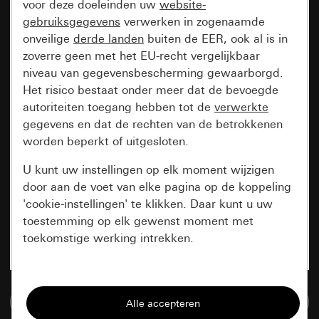
voor deze doeleinden uw
website-
gebruiksgegevens
verwerken in zogenaamde
onveilige
derde landen
buiten de EER, ook al is in
zoverre geen met het EU-recht vergelijkbaar
niveau van gegevensbescherming gewaarborgd.
Het risico bestaat onder meer dat de bevoegde
autoriteiten toegang hebben tot de
verwerkte
gegevens en dat de rechten van de betrokkenen
worden beperkt of uitgesloten.
U kunt uw instellingen op elk moment wijzigen
door aan de voet van elke pagina op de koppeling
'cookie-instellingen' te klikken. Daar kunt u uw
toestemming op elk gewenst moment met
toekomstige werking intrekken.
Essentieel
Naar de mediadatabase
Alle cookies die wij nodig hebben om de
pagina te kunnen weergeven.