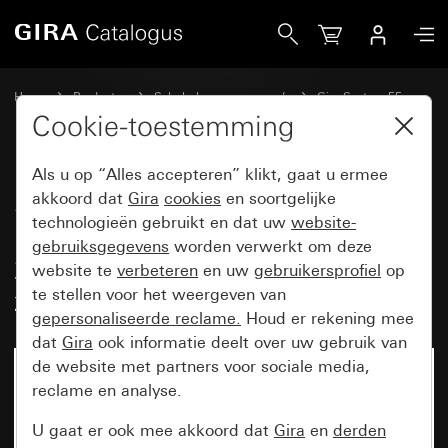
Gira Scheercontactdoos (DIN EN 61558 2-5) 115 - 230 V~ v
Home
Producten
Schakelaarprogramma’s
Gira System 55
Wandcontactdozen
Cookie-toestemming
Als u op “Alles accepteren” klikt, gaat u ermee
Scheercontactdoos
akkoord dat
Gira
cookies
en soortgelijke
technologieën gebruikt en dat uw
website-
(DIN EN 61558 2-5) 115 -
gebruiksgegevens
worden verwerkt om deze
230 V~ voor afdekraam 2-voudig
website te
verbeteren
en uw
gebruikersprofiel
op
zonder middenstijl System 55
te stellen voor het weergeven van
gepersonaliseerde reclame.
Houd er rekening mee
dat
Gira
ook informatie deelt over uw gebruik van
de website met partners voor sociale media,
reclame en analyse.
U gaat er ook mee akkoord dat
Gira
en
derden