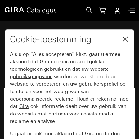
Gira Sensotec led met afstandsbediening
Home
Producten
Techniek en functies
Lichtbesturing
Sensotec
Cookie-toestemming
Als u op “Alles accepteren” klikt, gaat u ermee
Sensotec led met
akkoord dat
Gira
cookies
en soortgelijke
technologieën gebruikt en dat uw
website-
afstandsbediening
gebruiksgegevens
worden verwerkt om deze
website te
verbeteren
en uw
gebruikersprofiel
op
te stellen voor het weergeven van
gepersonaliseerde reclame.
Houd er rekening mee
dat
Gira
ook informatie deelt over uw gebruik van
de website met partners voor sociale media,
reclame en analyse.
U gaat er ook mee akkoord dat
Gira
en
derden