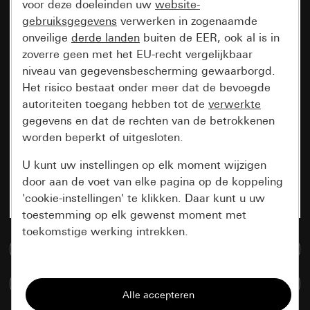
voor deze doeleinden uw
website-
gebruiksgegevens
verwerken in zogenaamde
onveilige
derde landen
buiten de EER, ook al is in
zoverre geen met het EU-recht vergelijkbaar
niveau van gegevensbescherming gewaarborgd.
Het risico bestaat onder meer dat de bevoegde
autoriteiten toegang hebben tot de
verwerkte
gegevens en dat de rechten van de betrokkenen
worden beperkt of uitgesloten.
U kunt uw instellingen op elk moment wijzigen
door aan de voet van elke pagina op de koppeling
'cookie-instellingen' te klikken. Daar kunt u uw
toestemming op elk gewenst moment met
toekomstige werking intrekken.
Naar de mediadatabase
Essentieel
Artikelen verglijken
Alle cookies die wij nodig hebben om de
pagina te kunnen weergeven.