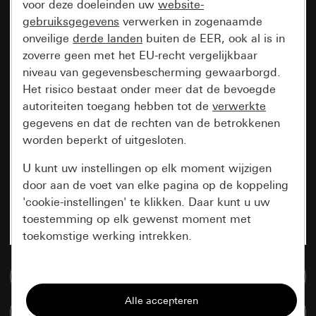
voor deze doeleinden uw
website-
gebruiksgegevens
verwerken in zogenaamde
onveilige
derde landen
buiten de EER, ook al is in
zoverre geen met het EU-recht vergelijkbaar
niveau van gegevensbescherming gewaarborgd.
Het risico bestaat onder meer dat de bevoegde
autoriteiten toegang hebben tot de
verwerkte
gegevens en dat de rechten van de betrokkenen
worden beperkt of uitgesloten.
U kunt uw instellingen op elk moment wijzigen
door aan de voet van elke pagina op de koppeling
'cookie-instellingen' te klikken. Daar kunt u uw
toestemming op elk gewenst moment met
toekomstige werking intrekken.
Essentieel
Naar de mediadatabase
Alle cookies die wij nodig hebben om de
Artikelen verglijken
pagina te kunnen weergeven.