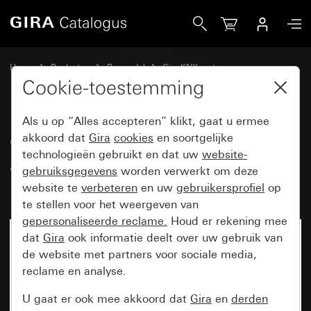
Gira Opbouwbehuizing voor aanwezigheidsmelder en lichtst
Home
Producten
Reservdel
Gira KNX systeem
Aanwezigheidsmelder en lichtsterkteregelaar Mini
Cookie-toestemming
Als u op “Alles accepteren” klikt, gaat u ermee
Opbouwbehuizing voor
akkoord dat
Gira
cookies
en soortgelijke
technologieën gebruikt en dat uw
website-
aanwezigheidsmelder en
gebruiksgegevens
worden verwerkt om deze
lichtsterkteregelaar Mini
website te
verbeteren
en uw
gebruikersprofiel
op
te stellen voor het weergeven van
gepersonaliseerde reclame.
Houd er rekening mee
dat
Gira
ook informatie deelt over uw gebruik van
Niet meer beschikbaar
de website met partners voor sociale media,
reclame en analyse.
U gaat er ook mee akkoord dat
Gira
en
derden