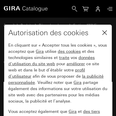
Gira Boîtier apparent pour détecteur de présence et régula
Accueil
Produits
Pièces de rechange
Système KNX Gira
Détecteur de présence et régulateur de luminosité Mini
Autorisation des cookies
En cliquant sur « Accepter tous les cookies », vous
Boîtier apparent pour détecteur
acceptez que
Gira
utilise
des cookies
et des
technologies similaires et
traite
vos
données
de présence et régulateur de
d’utilisation du site web
pour
améliorer
ce site
luminosité Mini
web et dans le but d’établir votre
profil
d’utilisateur
afin de vous proposer de
la publicité
personnalisée
. Veuillez noter que
Gira
partage
également des informations sur votre utilisation du
Désormais indisponible
site web avec des partenaires pour les médias
sociaux, la publicité et l’analyse.
Vous acceptez également que
Gira
et
des tiers