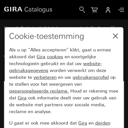
Gira Wippenset3-voudig beschrijfbaar System 55
Home
Producten
Schakelaarprogramma’s
Gira System 55
Wippensets voor bussystemen
Cookie-toestemming
Als u op “Alles accepteren” klikt, gaat u ermee
Wippenset3-voudig beschrijfbaar
akkoord dat
Gira
cookies
en soortgelijke
technologieën gebruikt en dat uw
website-
System 55
gebruiksgegevens
worden verwerkt om deze
website te
verbeteren
en uw
gebruikersprofiel
op
te stellen voor het weergeven van
gepersonaliseerde reclame.
Houd er rekening mee
dat
Gira
ook informatie deelt over uw gebruik van
de website met partners voor sociale media,
reclame en analyse.
U gaat er ook mee akkoord dat
Gira
en
derden