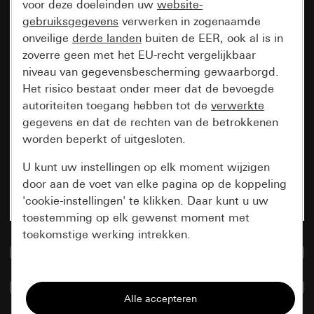
voor deze doeleinden uw
website-
gebruiksgegevens
verwerken in zogenaamde
onveilige
derde landen
buiten de EER, ook al is in
zoverre geen met het EU-recht vergelijkbaar
niveau van gegevensbescherming gewaarborgd.
Het risico bestaat onder meer dat de bevoegde
autoriteiten toegang hebben tot de
verwerkte
gegevens en dat de rechten van de betrokkenen
worden beperkt of uitgesloten.
U kunt uw instellingen op elk moment wijzigen
door aan de voet van elke pagina op de koppeling
'cookie-instellingen' te klikken. Daar kunt u uw
toestemming op elk gewenst moment met
toekomstige werking intrekken.
Naar de mediadatabase
Essentieel
Artikelen verglijken
Alle cookies die wij nodig hebben om de
pagina te kunnen weergeven.