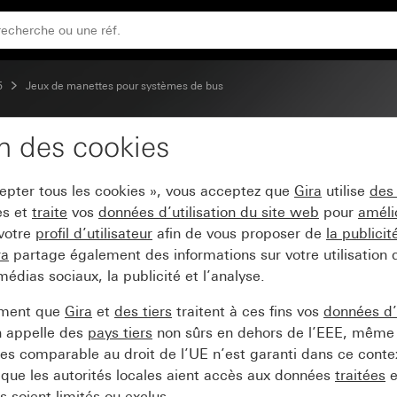
5
Jeux de manettes pour systèmes de bus
on des cookies
nscriptibles System 55
cepter tous les cookies », vous acceptez que
Gira
utilise
des
es et
traite
vos
données d’utilisation du site web
pour
améli
 votre
profil d’utilisateur
afin de vous proposer de
la publici
ra
partage également des informations sur votre utilisation
médias sociaux, la publicité et l’analyse.
ement que
Gira
et
des tiers
traitent à ces fins vos
données d’u
n appelle des
pays tiers
non sûrs en dehors de l’EEE, même 
s comparable au droit de l’UE n’est garanti dans ce context
que les autorités locales aient accès aux données
traitées
e
 soient limités ou exclus.