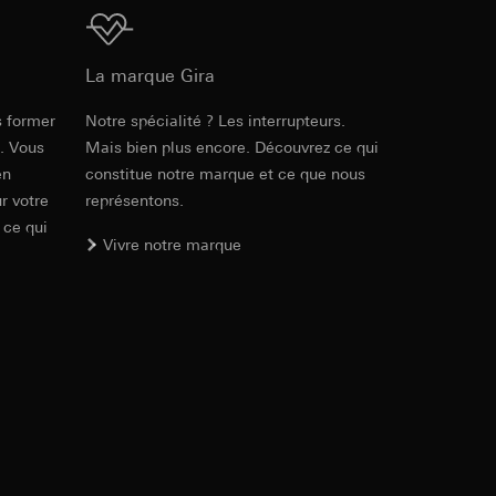
ur le site web
 adresse IP, URL de
Réf. 220303
RFA
, 604 KB
La marque Gira
int a du RGPD
int a du RGPD
s former
Notre spécialité ? Les interrupteurs.
e. Vous
Mais bien plus encore. Découvrez ce qui
en
constitue notre marque et ce que nous
Téléchargement
r votre
représentons.
 à demander au
 ce qui
l à des pays tiers.
a du RGPD
Vivre notre marque
tiers par LinkedIn,
al/privacy-policy
Réf. 220303
IFC
, 15.42 KB
ermique de pages
ous voyons où ils
 succès des
sur des sites web,
s-formes
Téléchargement
, site web visité,