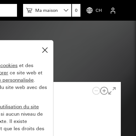
Ma maison
0
CH
 cookies
et des
orer
ce site web et
té personnalisée
.
 du site web avec des
tilisation du site
si aucun niveau de
e. Il existe
t que les droits des