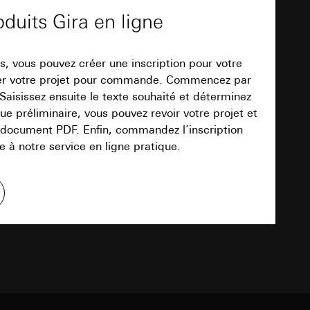
oduit. Introduisez ensuite le texte désiré et
int a du RGPD
oduits Gira en ligne
 des tâches
, site web visité,
Dans la prévisualisation, vous pouvez
ic, localisation
le convertir en document PDF. Commandez
on que vous avez conçue via notre service en
, vous pouvez créer une inscription pour votre
yer votre projet pour commande. Commencez par
lles, consultez
Téléchargement
int a du RGPD
 Saisissez ensuite le texte souhaité et déterminez
e préliminaire, vous pouvez revoir votre projet et
e document PDF. Enfin, commandez l’inscription
 à notre service en ligne pratique.
 à demander au
TXT
a du RGPD
 à demander au
a du RGPD
Téléchargement
e web, mouvements de
 ces informations
 mouvements de