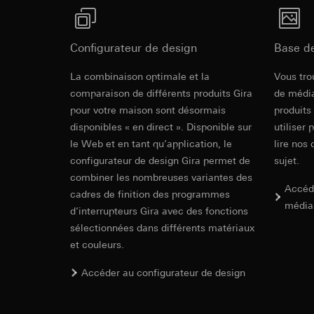
Revit Fichie
souris effectués 
Catégories de donn
concerné, adress
modeling)
référence et horod
Base juridique et, l
Base juridique et, l
Configurateur de design
Base d
Utilisation du se
Utilisation du se
Traitement ultér
Traitement ultér
La combinaison optimale et la
Vous tro
Destinataire:
Vimeo
Destinataire:
comparaison de différents produits Gira
de média
Transfert vers un pa
Services interne
pour votre maison sont désormais
produits
Pays tiers : USA
LinkedIn Irelan
disponibles « en direct ». Disponible sur
utiliser 
Décision d’adéqu
le Web et en tant qu’application, le
lire nos 
Transfert vers un pa
contact du point
En ce qui concerne 
configurateur de design Gira permet de
sujet.
IFC Fichier 
nous vous renvoyons
Durée de vie du coo
combiner les nombreuses variantes des
Accéd
Durée de vie du coo
cadres de finition des programmes
Hotjar
média
d’interrupteurs Gira avec des fonctions
Google Ads (
sélectionnées dans différents matériaux
Finalités du traite
sélectionnées. Cela
et couleurs.
Finalités du traite
cliquent, comment il
campagnes. Google A
Accéder au configurateur de design
des plates-formes d
Catégories de donn
numériques, et pour
Base juridique et, l
Catégories de donn
Utilisation du se