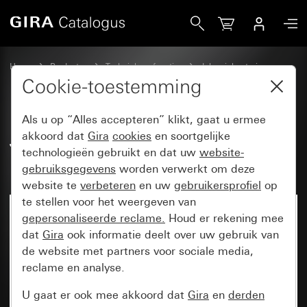
Gira Jaloezieactor 2-voudig AC 230 V met handbediening v
Home
Producten
Techniek en functies
Jaloeziebesturing
Jaloezieactoren voor KNX
Cookie-toestemming
Als u op “Alles accepteren” klikt, gaat u ermee
Jaloezieactor 2-voudig AC 230 V
akkoord dat
Gira
cookies
en soortgelijke
technologieën gebruikt en dat uw
website-
met handbediening voor KNX
gebruiksgegevens
worden verwerkt om deze
website te
verbeteren
en uw
gebruikersprofiel
op
te stellen voor het weergeven van
gepersonaliseerde reclame.
Houd er rekening mee
dat
Gira
ook informatie deelt over uw gebruik van
de website met partners voor sociale media,
reclame en analyse.
U gaat er ook mee akkoord dat
Gira
en
derden