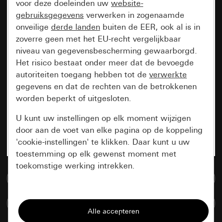
voor deze doeleinden uw
website-
gebruiksgegevens
verwerken in zogenaamde
onveilige
derde landen
buiten de EER, ook al is in
zoverre geen met het EU-recht vergelijkbaar
niveau van gegevensbescherming gewaarborgd.
Het risico bestaat onder meer dat de bevoegde
autoriteiten toegang hebben tot de
verwerkte
gegevens en dat de rechten van de betrokkenen
worden beperkt of uitgesloten.
U kunt uw instellingen op elk moment wijzigen
door aan de voet van elke pagina op de koppeling
'cookie-instellingen' te klikken. Daar kunt u uw
toestemming op elk gewenst moment met
toekomstige werking intrekken.
Naar de mediadatabase
Essentieel
Artikelen verglijken
Alle cookies die wij nodig hebben om de
pagina te kunnen weergeven.