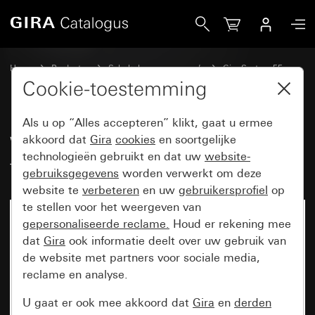
Gira Wippenset 3-voudig met tekstkader System 55
Home
Producten
Schakelaarprogramma’s
Gira System 55
Wippensets voor bussystemen
Cookie-toestemming
Als u op “Alles accepteren” klikt, gaat u ermee
Wippenset 3-voudig met
akkoord dat
Gira
cookies
en soortgelijke
technologieën gebruikt en dat uw
website-
tekstkader System 55
gebruiksgegevens
worden verwerkt om deze
website te
verbeteren
en uw
gebruikersprofiel
op
te stellen voor het weergeven van
gepersonaliseerde reclame.
Houd er rekening mee
dat
Gira
ook informatie deelt over uw gebruik van
de website met partners voor sociale media,
reclame en analyse.
U gaat er ook mee akkoord dat
Gira
en
derden