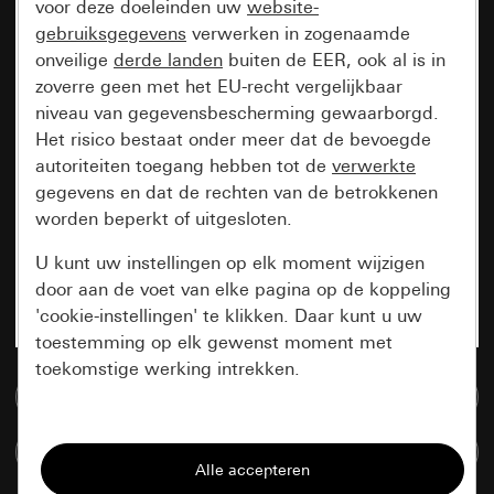
voor deze doeleinden uw
website-
gebruiksgegevens
verwerken in zogenaamde
onveilige
derde landen
buiten de EER, ook al is in
zoverre geen met het EU-recht vergelijkbaar
niveau van gegevensbescherming gewaarborgd.
Het risico bestaat onder meer dat de bevoegde
autoriteiten toegang hebben tot de
verwerkte
gegevens en dat de rechten van de betrokkenen
worden beperkt of uitgesloten.
U kunt uw instellingen op elk moment wijzigen
door aan de voet van elke pagina op de koppeling
'cookie-instellingen' te klikken. Daar kunt u uw
toestemming op elk gewenst moment met
toekomstige werking intrekken.
Naar de mediadatabase
Essentieel
Artikelen verglijken
Alle cookies die wij nodig hebben om de
pagina te kunnen weergeven.