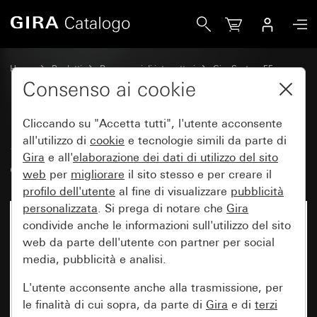
Gira Set di bilancieri 3 moduli con campo per targhetta Sy
Home
Prodotti
Programmi di interruttori
Gira System 55
Set di bilancieri per sistemi bus
Consenso ai cookie
Cliccando su "Accetta tutti", l'utente acconsente
Set di bilancieri 3 moduli con
all'utilizzo di
cookie
e tecnologie simili da parte di
Gira
e all'
elaborazione dei
dati di utilizzo del sito
campo per targhetta System 55
web
per
migliorare
il sito stesso e per creare il
profilo dell'utente
al fine di visualizzare
pubblicità
personalizzata
. Si prega di notare che
Gira
condivide anche le informazioni sull'utilizzo del sito
web da parte dell'utente con partner per social
media, pubblicità e analisi.
L'utente acconsente anche alla trasmissione, per
le finalità di cui sopra, da parte di
Gira
e di
terzi