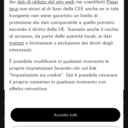
dei
dati di utilizzo del sito web
nei cosiddetti
Paesi
terzi
non sicuri al di fuori della CEE anche se in tale
frangente non viene garantito un livello di
protezione dei dati comparabile a quello previsto
secondo il diritto della UE. Sussiste anche il rischio
di accesso, da parte delle autorità locali, ai dati
trattati
e limitazione o esclusione dei diritti degli
interessati.
È possibile modificare in qualsiasi momento le
proprie impostazioni facendo clic sul link
"Impostazioni sui cookie". Qui è possibile revocare
il proprio consenso in qualsiasi momento con
effetto retroattivo.
Vai alla banca dati multimediale
Essenziali
Tutti i cookie necessari per poter mostrare la
Confronta articoli
pagina.