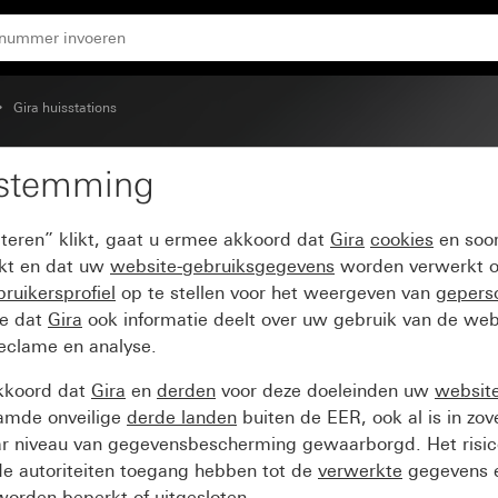
Gira huisstations
estemming
pteren” klikt, gaat u ermee akkoord dat
Gira
cookies
en soor
ikt en dat uw
website-gebruiksgegevens
worden verwerkt o
ruikersprofiel
op te stellen voor het weergeven van
gepers
ee dat
Gira
ook informatie deelt over uw gebruik van de web
reclame en analyse.
kkoord dat
Gira
en
derden
voor deze doeleinden uw
websit
amde onveilige
derde landen
buiten de EER, ook al is in zo
ar niveau van gegevensbescherming gewaarborgd. Het risic
e autoriteiten toegang hebben tot de
verwerkte
gegevens e
orden beperkt of uitgesloten.