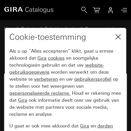
Gira Montageplaat voor deurstation
Home
Producten
Techniek en functies
Deurcommunicatie
Gira deurstations
Cookie-toestemming
Als u op “Alles accepteren” klikt, gaat u ermee
Montageplaat voor deurstation
akkoord dat
Gira
cookies
en soortgelijke
technologieën gebruikt en dat uw
website-
gebruiksgegevens
worden verwerkt om deze
website te
verbeteren
en uw
gebruikersprofiel
op
te stellen voor het weergeven van
gepersonaliseerde reclame.
Houd er rekening mee
dat
Gira
ook informatie deelt over uw gebruik van
de website met partners voor sociale media,
reclame en analyse.
U gaat er ook mee akkoord dat
Gira
en
derden