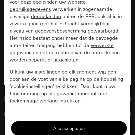
voor deze doeleinden uw
website-
gebruiksgegevens
verwerken in zogenaamde
onveilige
derde landen
buiten de EER, ook al is in
zoverre geen met het EU-recht vergelijkbaar
niveau van gegevensbescherming gewaarborgd.
Het risico bestaat onder meer dat de bevoegde
autoriteiten toegang hebben tot de
verwerkte
gegevens en dat de rechten van de betrokkenen
worden beperkt of uitgesloten.
U kunt uw instellingen op elk moment wijzigen
door aan de voet van elke pagina op de koppeling
'cookie-instellingen' te klikken. Daar kunt u uw
toestemming op elk gewenst moment met
Naar de mediadatabase
toekomstige werking intrekken.
Artikelen verglijken
Essentieel
Alle cookies die wij nodig hebben om de
pagina te kunnen weergeven.