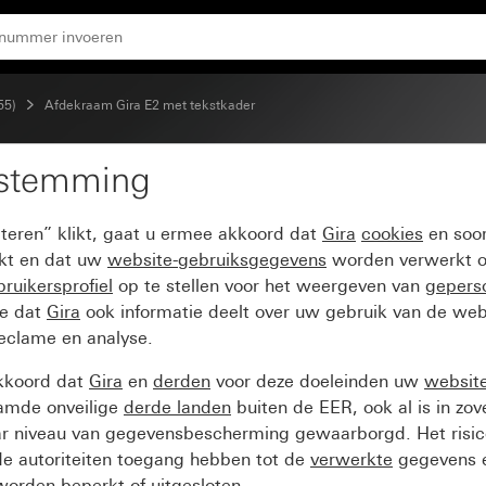
55)
Afdekraam Gira E2 met tekstkader
estemming
t tekstkader zwart mat
pteren” klikt, gaat u ermee akkoord dat
Gira
cookies
en soor
ikt en dat uw
website-gebruiksgegevens
worden verwerkt o
ruikersprofiel
op te stellen voor het weergeven van
gepers
ee dat
Gira
ook informatie deelt over uw gebruik van de web
reclame en analyse.
kkoord dat
Gira
en
derden
voor deze doeleinden uw
websit
amde onveilige
derde landen
buiten de EER, ook al is in zo
ar niveau van gegevensbescherming gewaarborgd. Het risic
e autoriteiten toegang hebben tot de
verwerkte
gegevens e
orden beperkt of uitgesloten.