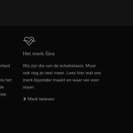
TXT
den. Met betrekking
ij naar hun
Download
opie aan te vragen
Het merk Gira
kheid
Wij zijn die van de schakelaars. Maar
ook nog zo veel meer. Lees hier wat ons
PDF
, 864.55 KB
smeting. Google Ads
ens het
merk bijzonder maakt en waar we voor
 media platforms, in
 de
staan.
n soort
s te meten.
este
ina bewegen. We
m en tijd van het
Merk beleven
Download