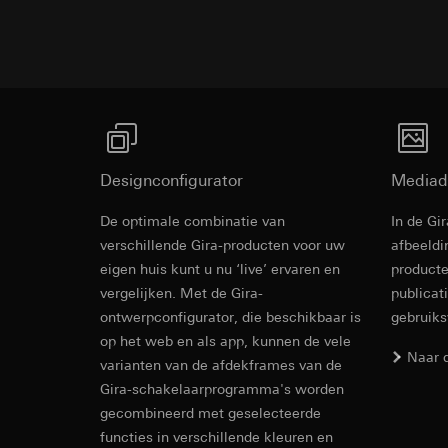
Bestektekst
internetadres o
Latere verwerkin
Rechtsgrondslag en
Meer links
Ontvanger:
Gebruik van de d
Interne afdeling
Latere verwerkin
LinkedIn Irelan
Ontvanger:
Vimeo, 
Gira E2 - Strak minimaal design
Overdracht aan der
Overdracht aan der
Meer
tot het doorgeven 
Derde land: VS
privacyverklaring: 
Passendheidsbesl
Designconfigurator
Mediad
Levensduur van de 
via contactgegev
De optimale combinatie van
In de Gi
Levensduur van de 
Gira E2
Google Ads (
verschillende Gira-producten voor uw
afbeeldi
eigen huis kunt u nu ‘live’ ervaren en
Gegevensverwerkin
producte
Hotjar
gebruikt gegevens o
vergelijken. Met de Gira-
publicat
Gegevensverwerkin
zoekresultaten en 
ontwerpconfigurator, die beschikbaar is
gebruik
warmtebeeld maken.
Categorieën van p
op het web en als app, kunnen de vele
zien waar ze klikke
bezoek, apparaatinf
Naar 
varianten van de afdekframes van de
Categorieën van p
Rechtsgrondslag en
Gira-schakelaarprogramma's worden
Rechtsgrondslag en
Gebruik van de d
gecombineerd met geselecteerde
Gebruik van de d
Latere verwerkin
functies in verschillende kleuren en
Latere verwerkin