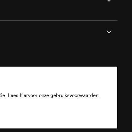
n taken
fdichtset IP44, opbouwbehuizing vlakke
opie aan te vragen
ing.
opie aan te vragen
PDF
tie. Lees hiervoor onze gebruiksvoorwaarden.
deze informatie
)
ebsitebezoeker op
Download
errer-URL en
sitebezoeker op de
reffende website,