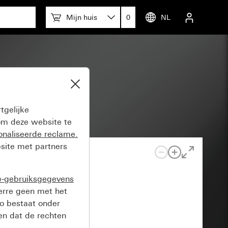
Mijn huis
0
NL
 (gelakt)
tgelijke
m deze website te
onaliseerde reclame.
site met partners
e-gebruiksgegevens
verre geen met het
o bestaat onder
n dat de rechten