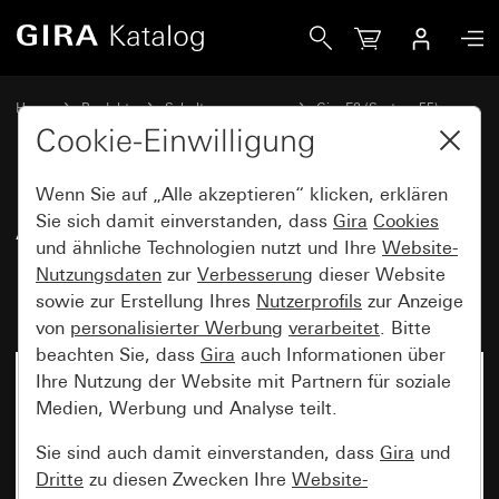
Gira Abdeckrahmen Gira E2 mit Beschriftungsfeld Schwarz m
Home
Produkte
Schalterprogramme
Gira E2 (System 55)
Abdeckrahmen Gira E2 mit Beschriftungsfeld
Cookie-Einwilligung
Wenn Sie auf „Alle akzeptieren“ klicken, erklären
Abdeckrahmen Gira E2 mit
Sie sich damit einverstanden, dass
Gira
Cookies
und ähnliche Technologien nutzt und Ihre
Website-
Beschriftungsfeld Schwarz matt
Nutzungsdaten
zur
Verbesserung
dieser Website
(lackiert)
sowie zur Erstellung Ihres
Nutzerprofils
zur Anzeige
von
personalisierter Werbung
verarbeitet
. Bitte
beachten Sie, dass
Gira
auch Informationen über
Ihre Nutzung der Website mit Partnern für soziale
Medien, Werbung und Analyse teilt.
Sie sind auch damit einverstanden, dass
Gira
und
Dritte
zu diesen Zwecken Ihre
Website-