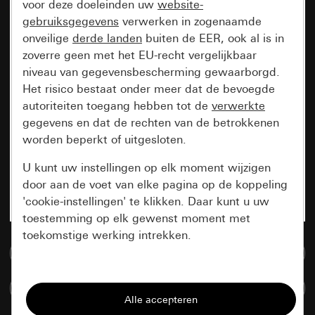
voor deze doeleinden uw
website-
gebruiksgegevens
verwerken in zogenaamde
onveilige
derde landen
buiten de EER, ook al is in
zoverre geen met het EU-recht vergelijkbaar
niveau van gegevensbescherming gewaarborgd.
Het risico bestaat onder meer dat de bevoegde
autoriteiten toegang hebben tot de
verwerkte
gegevens en dat de rechten van de betrokkenen
worden beperkt of uitgesloten.
U kunt uw instellingen op elk moment wijzigen
door aan de voet van elke pagina op de koppeling
'cookie-instellingen' te klikken. Daar kunt u uw
toestemming op elk gewenst moment met
toekomstige werking intrekken.
Naar de mediadatabase
Essentieel
Artikelen verglijken
Alle cookies die wij nodig hebben om de
pagina te kunnen weergeven.