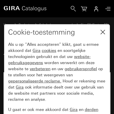
Gira Afdekraam Gira E2 zuiver wit mat
Home
Producten
Schakelaarprogramma’s
Gira E2 (System 55)
Afdekraam Gira E2
Cookie-toestemming
Als u op “Alles accepteren” klikt, gaat u ermee
Afdekraam Gira E2 zuiver wit
akkoord dat
Gira
cookies
en soortgelijke
technologieën gebruikt en dat uw
website-
mat
gebruiksgegevens
worden verwerkt om deze
website te
verbeteren
en uw
gebruikersprofiel
op
te stellen voor het weergeven van
gepersonaliseerde reclame.
Houd er rekening mee
dat
Gira
ook informatie deelt over uw gebruik van
de website met partners voor sociale media,
reclame en analyse.
U gaat er ook mee akkoord dat
Gira
en
derden