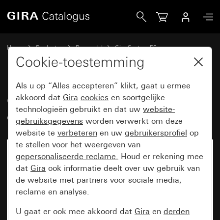
Gira Oud - Wip voor tast-controleschakelaar
Home
Producten
Reservdel
Gira System 55
Schakelen en drukken
Cookie-toestemming
Als u op “Alles accepteren” klikt, gaat u ermee
Oud - Wip voor tast-
akkoord dat
Gira
cookies
en soortgelijke
technologieën gebruikt en dat uw
website-
controleschakelaar
gebruiksgegevens
worden verwerkt om deze
website te
verbeteren
en uw
gebruikersprofiel
op
te stellen voor het weergeven van
gepersonaliseerde reclame.
Houd er rekening mee
dat
Gira
ook informatie deelt over uw gebruik van
de website met partners voor sociale media,
reclame en analyse.
U gaat er ook mee akkoord dat
Gira
en
derden