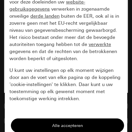
voor deze doeleinden uw
website-
gebruiksgegevens
verwerken in zogenaamde
onveilige
derde landen
buiten de EER, ook al is in
zoverre geen met het EU-recht vergelijkbaar
niveau van gegevensbescherming gewaarborgd.
Het risico bestaat onder meer dat de bevoegde
autoriteiten toegang hebben tot de
verwerkte
gegevens en dat de rechten van de betrokkenen
worden beperkt of uitgesloten.
U kunt uw instellingen op elk moment wijzigen
door aan de voet van elke pagina op de koppeling
'cookie-instellingen' te klikken. Daar kunt u uw
toestemming op elk gewenst moment met
toekomstige werking intrekken.
Naar de mediadatabase
Essentieel
Artikelen verglijken
Alle cookies die wij nodig hebben om de
pagina te kunnen weergeven.