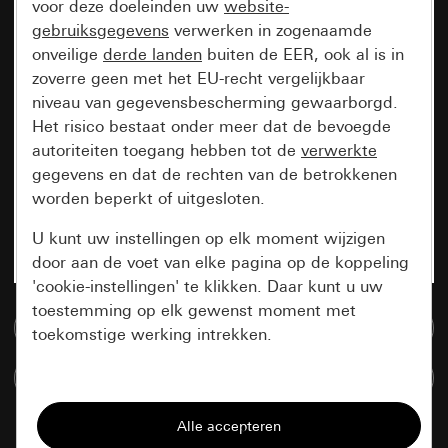
voor deze doeleinden uw
website-
gebruiksgegevens
verwerken in zogenaamde
onveilige
derde landen
buiten de EER, ook al is in
zoverre geen met het EU-recht vergelijkbaar
niveau van gegevensbescherming gewaarborgd.
Het risico bestaat onder meer dat de bevoegde
autoriteiten toegang hebben tot de
verwerkte
gegevens en dat de rechten van de betrokkenen
worden beperkt of uitgesloten.
U kunt uw instellingen op elk moment wijzigen
door aan de voet van elke pagina op de koppeling
'cookie-instellingen' te klikken. Daar kunt u uw
toestemming op elk gewenst moment met
Naar de mediadatabase
toekomstige werking intrekken.
Artikelen verglijken
Essentieel
Alle cookies die wij nodig hebben om de
pagina te kunnen weergeven.