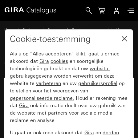
Gira Oud - Wip met groot tekstkader
Home
Producten
Reservdel
Basiselementen en afdekkingen
Schakelen en drukken
Cookie-toestemming
Als u op “Alles accepteren” klikt, gaat u ermee
Oud - Wip met groot tekstkader
akkoord dat
Gira
cookies
en soortgelijke
technologieën gebruikt en dat uw
website-
gebruiksgegevens
worden verwerkt om deze
website te
verbeteren
en uw
gebruikersprofiel
op
te stellen voor het weergeven van
gepersonaliseerde reclame.
Houd er rekening mee
dat
Gira
ook informatie deelt over uw gebruik van
de website met partners voor sociale media,
reclame en analyse.
U gaat er ook mee akkoord dat
Gira
en
derden