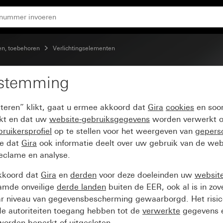
n, toebehoren
Verlichtingselementen
estemming
ngselement 230 V~
pteren” klikt, gaat u ermee akkoord dat
Gira
cookies
en soor
ikt en dat uw
website-gebruiksgegevens
worden verwerkt o
ruikersprofiel
op te stellen voor het weergeven van
gepers
ee dat
Gira
ook informatie deelt over uw gebruik van de web
reclame en analyse.
kkoord dat
Gira
en
derden
voor deze doeleinden uw
websit
amde onveilige
derde landen
buiten de EER, ook al is in zo
ar niveau van gegevensbescherming gewaarborgd. Het risic
e autoriteiten toegang hebben tot de
verwerkte
gegevens e
orden beperkt of uitgesloten.