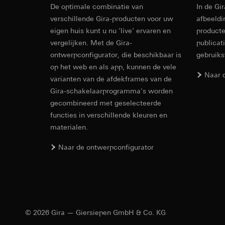
internetadres o
De optimale combinatie van
In de Gi
Latere verwerkin
Revit Besta
Rechtsgrondslag en
verschillende Gira-producten voor uw
afbeeldi
Ontvanger:
Gebruik van de d
eigen huis kunt u nu ‘live’ ervaren en
producte
Interne afdeling
Latere verwerkin
vergelijken. Met de Gira-
publicat
LinkedIn Irelan
ontwerpconfigurator, die beschikbaar is
Ontvanger:
gebruik
Vimeo, 
Overdracht aan der
Overdracht aan der
op het web en als app, kunnen de vele
tot het doorgeven 
Naar 
Derde land: VS
varianten van de afdekframes van de
privacyverklaring: 
Passendheidsbesl
Gira-schakelaarprogramma's worden
Levensduur van de 
via contactgegev
gecombineerd met geselecteerde
Levensduur van de 
functies in verschillende kleuren en
Google Ads (
materialen.
IFC Bestand
Gegevensverwerkin
Hotjar
gebruikt gegevens o
Naar de ontwerpconfigurator
Gegevensverwerkin
zoekresultaten en 
warmtebeeld maken.
Categorieën van p
zien waar ze klikke
bezoek, apparaatinf
Categorieën van p
Rechtsgrondslag en
Rechtsgrondslag en
Gebruik van de d
Gebruik van de d
Latere verwerkin
© 2026 Gira — Giersiepen GmbH & Co. KG
Latere verwerkin