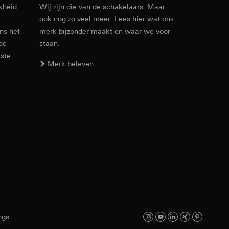
kheid
Wij zijn die van de schakelaars. Maar
ook nog zo veel meer. Lees hier wat ons
Artikelnr. 0294600
ens het
merk bijzonder maakt en waar we voor
 de
staan.
RFA
, 500 KB
este
Merk beleven
den. Met betrekking
ij naar hun
opie aan te vragen
Download
smeting. Google Ads
Artikelnr. 0294600
 media platforms, in
n soort
s te meten.
ina bewegen. We
IFC
, 15.44 KB
m en tijd van het
ngs
Download