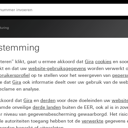
turing
estemming
met pijlsymbool
pteren” klikt, gaat u ermee akkoord dat
Gira
cookies
en soor
ikt en dat uw
website-gebruiksgegevens
worden verwerkt o
ruikersprofiel
op te stellen voor het weergeven van
gepers
ee dat
Gira
ook informatie deelt over uw gebruik van de web
reclame en analyse.
kkoord dat
Gira
en
derden
voor deze doeleinden uw
websit
amde onveilige
derde landen
buiten de EER, ook al is in zo
ar niveau van gegevensbescherming gewaarborgd. Het risic
e autoriteiten toegang hebben tot de
verwerkte
gegevens e
orden beperkt of uitgesloten.