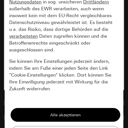
Nutzungsdaten
in sog. unsicheren
Drittländern
außerhalb des EWR verarbeiten, auch wenn
insoweit kein mit dem EU-Recht vergleichbares
Datenschutzniveau gewährleistet ist. Es besteht
u.a. das Risiko, dass dortige Behörden auf die
verarbeiteten
Daten zugreifen können und die
Betroffenenrechte eingeschränkt oder
ausgeschlossen sind.
Sie können Ihre Einstellungen jederzeit ändern,
indem Sie am Fuße einer jeden Seite den Link
"Cookie-Einstellungen" klicken. Dort können Sie
Ihre Einwilligung jederzeit mit Wirkung für die
Zukunft widerrufen.
Zur Mediadatenbank
Essenziell
Alle Cookies, die wir benötigen um Ihnen die
Artikel vergleichen
Seite anzeigen zu können.