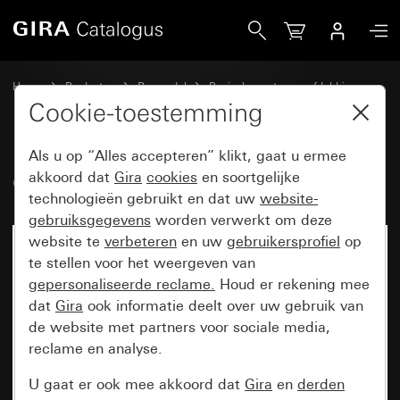
Gira Oud - Wip met symbool Deur
Home
Producten
Reservdel
Basiselementen en afdekkingen
Schakelen en drukken
Cookie-toestemming
Als u op “Alles accepteren” klikt, gaat u ermee
Oud - Wip met symbool Deur
akkoord dat
Gira
cookies
en soortgelijke
technologieën gebruikt en dat uw
website-
gebruiksgegevens
worden verwerkt om deze
website te
verbeteren
en uw
gebruikersprofiel
op
te stellen voor het weergeven van
gepersonaliseerde reclame.
Houd er rekening mee
dat
Gira
ook informatie deelt over uw gebruik van
de website met partners voor sociale media,
reclame en analyse.
U gaat er ook mee akkoord dat
Gira
en
derden