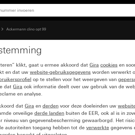
amp, geel System 55
Ackermann clino opt 99
estemming
hakelknop met led-heri
pteren” klikt, gaat u ermee akkoord dat
Gira
cookies
en soor
ikt en dat uw
website-gebruiksgegevens
worden verwerkt o
ruikersprofiel
op te stellen voor het weergeven van
gepers
ee dat
Gira
ook informatie deelt over uw gebruik van de web
reclame en analyse.
kkoord dat
Gira
en
derden
voor deze doeleinden uw
websit
amde onveilige
derde landen
buiten de EER, ook al is in zo
ar niveau van gegevensbescherming gewaarborgd. Het risic
e autoriteiten toegang hebben tot de
verwerkte
gegevens e
orden beperkt of uitgesloten.