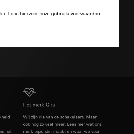
smeting
m en tijd van het
tie. Lees hiervoor onze gebruiksvoorwaarden.
Download
pparaat
n taken
TXT
opie aan te vragen
opie aan te vragen
tie en services
Download
Het merk Gira
kheid
Wij zijn die van de schakelaars. Maar
smeting
ook nog zo veel meer. Lees hier wat ons
m en tijd van het
ens het
merk bijzonder maakt en waar we voor