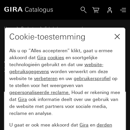
Gira Afdekramen Gira Event Clear zand met overgangsafdek
Home
Producten
Schakelaarprogramma’s
Gira Event (System 55)
Gira Event
Cookie-toestemming
Als u op “Alles accepteren” klikt, gaat u ermee
Afdekramen Gira Event Clear
akkoord dat
Gira
cookies
en soortgelijke
technologieën gebruikt en dat uw
website-
zand met overgangsafdekplaat
gebruiksgegevens
worden verwerkt om deze
kleur aluminium (gelakt)
website te
verbeteren
en uw
gebruikersprofiel
op
te stellen voor het weergeven van
gepersonaliseerde reclame.
Houd er rekening mee
dat
Gira
ook informatie deelt over uw gebruik van
de website met partners voor sociale media,
reclame en analyse.
U gaat er ook mee akkoord dat
Gira
en
derden