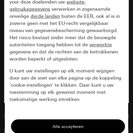
voor deze doeleinden uw
website-
gebruiksgegevens
verwerken in zogenaamde
onveilige
derde landen
buiten de EER, ook al is in
zoverre geen met het EU-recht vergelijkbaar
niveau van gegevensbescherming gewaarborgd.
Het risico bestaat onder meer dat de bevoegde
autoriteiten toegang hebben tot de
verwerkte
gegevens en dat de rechten van de betrokkenen
worden beperkt of uitgesloten.
U kunt uw instellingen op elk moment wijzigen
door aan de voet van elke pagina op de koppeling
'cookie-instellingen' te klikken. Daar kunt u uw
toestemming op elk gewenst moment met
toekomstige werking intrekken.
Essentieel
Naar de mediadatabase
Alle cookies die wij nodig hebben om de
Artikelen verglijken
pagina te kunnen weergeven.