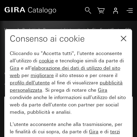
Gira Placca Gira Event Clear sabbia con placca intermedia co
Home
Prodotti
Programmi di interruttori
Gira Event (System 55)
Gira Event
Consenso ai cookie
Cliccando su "Accetta tutti", l'utente acconsente
Placca Gira Event Clear sabbia
all'utilizzo di
cookie
e tecnologie simili da parte di
Gira
e all'
elaborazione dei
dati di utilizzo del sito
con placca intermedia color
web
per
migliorare
il sito stesso e per creare il
alluminio (verniciato)
profilo dell'utente
al fine di visualizzare
pubblicità
personalizzata
. Si prega di notare che
Gira
condivide anche le informazioni sull'utilizzo del sito
web da parte dell'utente con partner per social
media, pubblicità e analisi.
L'utente acconsente anche alla trasmissione, per
le finalità di cui sopra, da parte di
Gira
e di
terzi