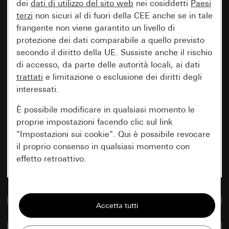
dei
dati di utilizzo del sito web
nei cosiddetti
Paesi
terzi
non sicuri al di fuori della CEE anche se in tale
frangente non viene garantito un livello di
protezione dei dati comparabile a quello previsto
secondo il diritto della UE. Sussiste anche il rischio
di accesso, da parte delle autorità locali, ai dati
trattati
e limitazione o esclusione dei diritti degli
interessati.
È possibile modificare in qualsiasi momento le
proprie impostazioni facendo clic sul link
"Impostazioni sui cookie". Qui è possibile revocare
il proprio consenso in qualsiasi momento con
effetto retroattivo.
Essenziali
Vai alla banca dati multimediale
Tutti i cookie necessari per poter mostrare la
pagina.
Confronta articoli