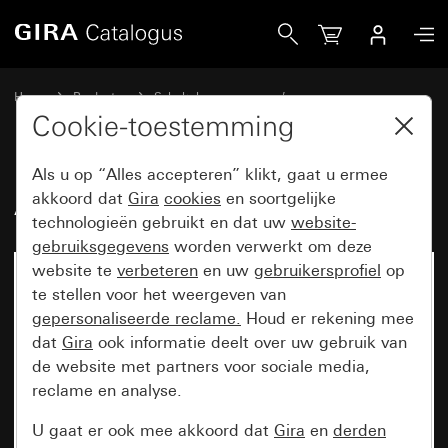
Gira Afdekraam Gira Esprit glas wit
Home
Producten
Schakelaarprogramma’s
Gira Esprit (System 55)
Afdekraam Gira Esprit
Cookie-toestemming
Als u op “Alles accepteren” klikt, gaat u ermee
Afdekraam Gira Esprit glas wit
akkoord dat
Gira
cookies
en soortgelijke
technologieën gebruikt en dat uw
website-
gebruiksgegevens
worden verwerkt om deze
website te
verbeteren
en uw
gebruikersprofiel
op
te stellen voor het weergeven van
gepersonaliseerde reclame.
Houd er rekening mee
dat
Gira
ook informatie deelt over uw gebruik van
de website met partners voor sociale media,
reclame en analyse.
U gaat er ook mee akkoord dat
Gira
en
derden