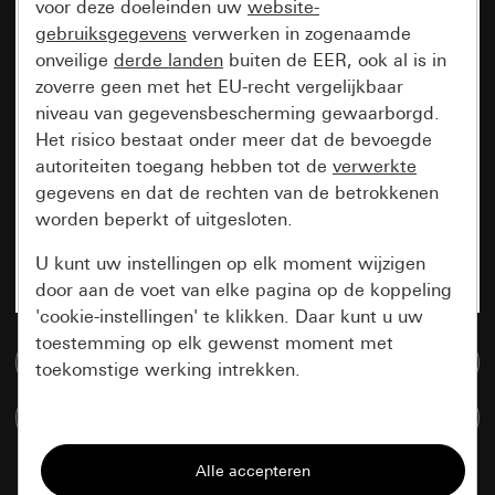
voor deze doeleinden uw
website-
gebruiksgegevens
verwerken in zogenaamde
onveilige
derde landen
buiten de EER, ook al is in
zoverre geen met het EU-recht vergelijkbaar
niveau van gegevensbescherming gewaarborgd.
Het risico bestaat onder meer dat de bevoegde
autoriteiten toegang hebben tot de
verwerkte
gegevens en dat de rechten van de betrokkenen
worden beperkt of uitgesloten.
U kunt uw instellingen op elk moment wijzigen
door aan de voet van elke pagina op de koppeling
'cookie-instellingen' te klikken. Daar kunt u uw
toestemming op elk gewenst moment met
Naar de mediadatabase
toekomstige werking intrekken.
Artikelen verglijken
Essentieel
Alle cookies die wij nodig hebben om de
pagina te kunnen weergeven.