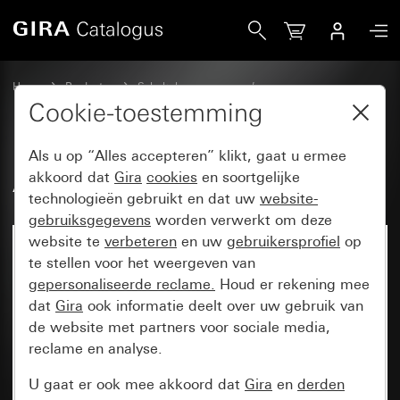
Gira Afdekraam Gira Esprit glas zwart
Home
Producten
Schakelaarprogramma’s
Gira Esprit (System 55)
Afdekraam Gira Esprit
Cookie-toestemming
Als u op “Alles accepteren” klikt, gaat u ermee
Afdekraam Gira Esprit glas zwart
akkoord dat
Gira
cookies
en soortgelijke
technologieën gebruikt en dat uw
website-
gebruiksgegevens
worden verwerkt om deze
website te
verbeteren
en uw
gebruikersprofiel
op
te stellen voor het weergeven van
gepersonaliseerde reclame.
Houd er rekening mee
dat
Gira
ook informatie deelt over uw gebruik van
de website met partners voor sociale media,
reclame en analyse.
U gaat er ook mee akkoord dat
Gira
en
derden