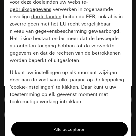
voor deze doeleinden uw
website-
gebruiksgegevens
verwerken in zogenaamde
onveilige
derde landen
buiten de EER, ook al is in
zoverre geen met het EU-recht vergelijkbaar
niveau van gegevensbescherming gewaarborgd.
Het risico bestaat onder meer dat de bevoegde
autoriteiten toegang hebben tot de
verwerkte
gegevens en dat de rechten van de betrokkenen
worden beperkt of uitgesloten.
U kunt uw instellingen op elk moment wijzigen
door aan de voet van elke pagina op de koppeling
'cookie-instellingen' te klikken. Daar kunt u uw
toestemming op elk gewenst moment met
Naar de mediadatabase
toekomstige werking intrekken.
Artikelen verglijken
Essentieel
Alle cookies die wij nodig hebben om de
pagina te kunnen weergeven.