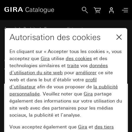
Gira Cadre de finition Gira Esprit verre noir
Accueil
Produits
Programmes d'interrupteurs
Gira Esprit (System 55)
Cadre de finition Gira Esprit
Autorisation des cookies
En cliquant sur « Accepter tous les cookies », vous
Cadre de finition Gira Esprit
acceptez que
Gira
utilise
des cookies
et des
technologies similaires et
traite
vos
données
verre noir
d’utilisation du site web
pour
améliorer
ce site
web et dans le but d’établir votre
profil
d’utilisateur
afin de vous proposer de
la publicité
personnalisée
. Veuillez noter que
Gira
partage
également des informations sur votre utilisation du
site web avec des partenaires pour les médias
sociaux, la publicité et l’analyse.
Vous acceptez également que
Gira
et
des tiers