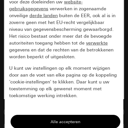
voor deze doeleinden uw
website-
gebruiksgegevens
verwerken in zogenaamde
onveilige
derde landen
buiten de EER, ook al is in
zoverre geen met het EU-recht vergelijkbaar
niveau van gegevensbescherming gewaarborgd.
Het risico bestaat onder meer dat de bevoegde
autoriteiten toegang hebben tot de
verwerkte
gegevens en dat de rechten van de betrokkenen
worden beperkt of uitgesloten.
U kunt uw instellingen op elk moment wijzigen
door aan de voet van elke pagina op de koppeling
'cookie-instellingen' te klikken. Daar kunt u uw
toestemming op elk gewenst moment met
toekomstige werking intrekken.
Essentieel
Naar de mediadatabase
Alle cookies die wij nodig hebben om de
Artikelen verglijken
pagina te kunnen weergeven.