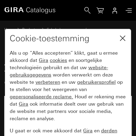
Gira Afdekramen Gira Event zuiver wit glanzend met overga
Home
Producten
Schakelaarprogramma’s
Gira Event (System 55)
Gira Event
Cookie-toestemming
Als u op “Alles accepteren” klikt, gaat u ermee
Afdekramen Gira Event zuiver
akkoord dat
Gira
cookies
en soortgelijke
technologieën gebruikt en dat uw
website-
wit glanzend met
gebruiksgegevens
worden verwerkt om deze
overgangsafdekplaat antraciet
website te
verbeteren
en uw
gebruikersprofiel
op
te stellen voor het weergeven van
gepersonaliseerde reclame.
Houd er rekening mee
dat
Gira
ook informatie deelt over uw gebruik van
de website met partners voor sociale media,
reclame en analyse.
U gaat er ook mee akkoord dat
Gira
en
derden