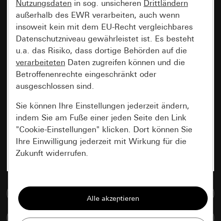
Nutzungsdaten
in sog. unsicheren
Drittländern
außerhalb des EWR verarbeiten, auch wenn
insoweit kein mit dem EU-Recht vergleichbares
Datenschutzniveau gewährleistet ist. Es besteht
u.a. das Risiko, dass dortige Behörden auf die
verarbeiteten
Daten zugreifen können und die
Betroffenenrechte eingeschränkt oder
ausgeschlossen sind.
Sie können Ihre Einstellungen jederzeit ändern,
indem Sie am Fuße einer jeden Seite den Link
"Cookie-Einstellungen" klicken. Dort können Sie
Ihre Einwilligung jederzeit mit Wirkung für die
Zukunft widerrufen.
Essenziell
Zur Mediadatenbank
Alle Cookies, die wir benötigen um Ihnen die
Seite anzeigen zu können.
Artikel vergleichen