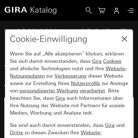
Gira Abdeckrahmen Gira Event Reinweiß glänzend mit Zwi
Home
Produkte
Schalterprogramme
Gira Event (System 55)
Gira Event
Cookie-Einwilligung
Wenn Sie auf „Alle akzeptieren“ klicken, erklären
Abdeckrahmen Gira Event
Sie sich damit einverstanden, dass
Gira
Cookies
und ähnliche Technologien nutzt und Ihre
Website-
Reinweiß glänzend mit
Nutzungsdaten
zur
Verbesserung
dieser Website
Zwischenrahmen Anthrazit
sowie zur Erstellung Ihres
Nutzerprofils
zur Anzeige
von
personalisierter Werbung
verarbeitet
. Bitte
beachten Sie, dass
Gira
auch Informationen über
Ihre Nutzung der Website mit Partnern für soziale
Medien, Werbung und Analyse teilt.
Sie sind auch damit einverstanden, dass
Gira
und
Dritte
zu diesen Zwecken Ihre
Website-