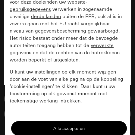
voor deze doeleinden uw
website-
gebruiksgegevens
verwerken in zogenaamde
onveilige
derde landen
buiten de EER, ook al is in
zoverre geen met het EU-recht vergelijkbaar
niveau van gegevensbescherming gewaarborgd.
Het risico bestaat onder meer dat de bevoegde
autoriteiten toegang hebben tot de
verwerkte
gegevens en dat de rechten van de betrokkenen
worden beperkt of uitgesloten.
U kunt uw instellingen op elk moment wijzigen
door aan de voet van elke pagina op de koppeling
'cookie-instellingen' te klikken. Daar kunt u uw
toestemming op elk gewenst moment met
Naar de mediadatabase
toekomstige werking intrekken.
Artikelen verglijken
Essentieel
Alle cookies die wij nodig hebben om de
pagina te kunnen weergeven.