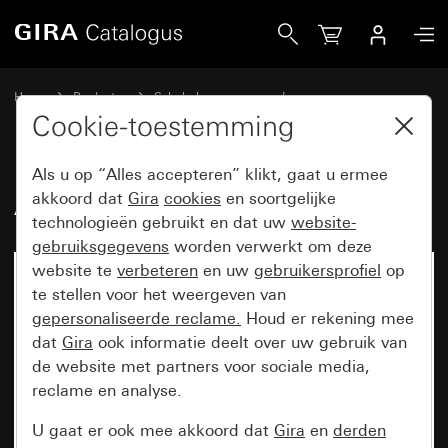
Gira Afdekraam Gira Esprit glas zwart
Home
Producten
Schakelaarprogramma’s
Gira Esprit (System 55)
Afdekraam Gira Esprit
Cookie-toestemming
Als u op “Alles accepteren” klikt, gaat u ermee
Afdekraam Gira Esprit glas zwart
akkoord dat
Gira
cookies
en soortgelijke
technologieën gebruikt en dat uw
website-
gebruiksgegevens
worden verwerkt om deze
website te
verbeteren
en uw
gebruikersprofiel
op
te stellen voor het weergeven van
gepersonaliseerde reclame.
Houd er rekening mee
dat
Gira
ook informatie deelt over uw gebruik van
de website met partners voor sociale media,
reclame en analyse.
U gaat er ook mee akkoord dat
Gira
en
derden