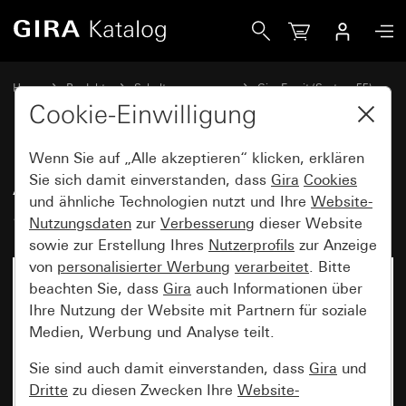
Gira Abdeckrahmen Gira Esprit Glas Schwarz
Home
Produkte
Schalterprogramme
Gira Esprit (System 55)
Abdeckrahmen Gira Esprit
Cookie-Einwilligung
Wenn Sie auf „Alle akzeptieren“ klicken, erklären
Abdeckrahmen Gira Esprit Glas
Sie sich damit einverstanden, dass
Gira
Cookies
und ähnliche Technologien nutzt und Ihre
Website-
Schwarz
Nutzungsdaten
zur
Verbesserung
dieser Website
sowie zur Erstellung Ihres
Nutzerprofils
zur Anzeige
von
personalisierter Werbung
verarbeitet
. Bitte
beachten Sie, dass
Gira
auch Informationen über
Ihre Nutzung der Website mit Partnern für soziale
Medien, Werbung und Analyse teilt.
Sie sind auch damit einverstanden, dass
Gira
und
Dritte
zu diesen Zwecken Ihre
Website-