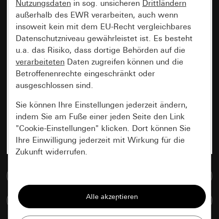
Nutzungsdaten
in sog. unsicheren
Drittländern
außerhalb des EWR verarbeiten, auch wenn
insoweit kein mit dem EU-Recht vergleichbares
Datenschutzniveau gewährleistet ist. Es besteht
u.a. das Risiko, dass dortige Behörden auf die
verarbeiteten
Daten zugreifen können und die
Betroffenenrechte eingeschränkt oder
ausgeschlossen sind.
Sie können Ihre Einstellungen jederzeit ändern,
indem Sie am Fuße einer jeden Seite den Link
"Cookie-Einstellungen" klicken. Dort können Sie
Ihre Einwilligung jederzeit mit Wirkung für die
Zukunft widerrufen.
Zur Mediadatenbank
Essenziell
Alle Cookies, die wir benötigen um Ihnen die
Artikel vergleichen
Seite anzeigen zu können.