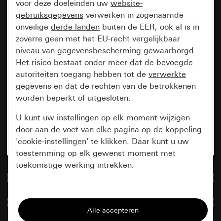
voor deze doeleinden uw
website-
gebruiksgegevens
verwerken in zogenaamde
onveilige
derde landen
buiten de EER, ook al is in
zoverre geen met het EU-recht vergelijkbaar
niveau van gegevensbescherming gewaarborgd.
Het risico bestaat onder meer dat de bevoegde
autoriteiten toegang hebben tot de
verwerkte
gegevens en dat de rechten van de betrokkenen
worden beperkt of uitgesloten.
U kunt uw instellingen op elk moment wijzigen
door aan de voet van elke pagina op de koppeling
'cookie-instellingen' te klikken. Daar kunt u uw
toestemming op elk gewenst moment met
toekomstige werking intrekken.
Naar de mediadatabase
Essentieel
Artikelen verglijken
Alle cookies die wij nodig hebben om de
pagina te kunnen weergeven.