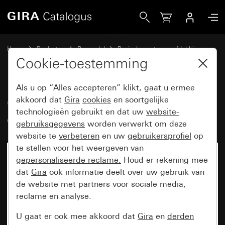
Gira Oud - Wip met controlevenster en symbool Wandcont
Home
Producten
Reservdel
Basiselementen en afdekkingen
Schakelen en drukken
Cookie-toestemming
Als u op “Alles accepteren” klikt, gaat u ermee
Oud - Wip met controlevenster
akkoord dat
Gira
cookies
en soortgelijke
technologieën gebruikt en dat uw
website-
en symbool Wandcontactdoos
gebruiksgegevens
worden verwerkt om deze
website te
verbeteren
en uw
gebruikersprofiel
op
te stellen voor het weergeven van
gepersonaliseerde reclame.
Houd er rekening mee
dat
Gira
ook informatie deelt over uw gebruik van
de website met partners voor sociale media,
reclame en analyse.
U gaat er ook mee akkoord dat
Gira
en
derden